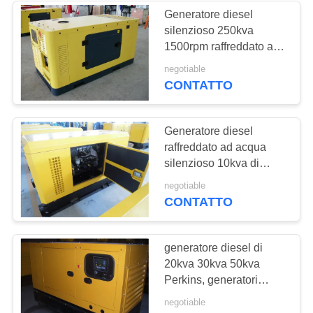
Generatore diesel
silenzioso 250kva
14
1500rpm raffreddato ad
Generatore diesel di
acqua di Perkins
negotiable
CONTATTO
Yanmar
Generatore diesel
raffreddato ad acqua
silenzioso 10kva di
Perkins con 404D-11G il
23
negotiable
motore, alternatore Auto-
CONTATTO
Generatore di
Emozionante
container frigoriferi
generatore diesel di
20kva 30kva 50kva
Perkins, generatori
elettrici standby
negotiable