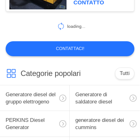
CONTATTO
101
Generatore diesel di
loading...
Kubota
CONTATTACI!
Categorie popolari
Tutti
12
pompa antincendio
Generatore diesel del
Generatore di
del motore diesel
gruppo elettrogeno
saldatore diesel
PERKINS Diesel
generatore diesel dei
Generator
cummins