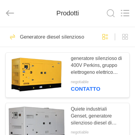
2026
Shenzhen
Genor
Power
Prodotti
Equipment
Co.,
Ltd..
All
CASA
Rights
243
Reserved.
Generatore diesel silenzioso
Generatore diesel
PRODOTTI
del gruppo
generatore silenzioso di
400V Perkins, gruppo
elettrogeno
CIRCA
elettrogeno elettrico
NOI
diesel
negotiable
CONTATTO
78
GIRO
Generatore di
DELLA
Quiete industriali
Genset, generatore
FABBRICA
saldatore diesel
silenzioso diesel di
Cummins Engine
negotiable