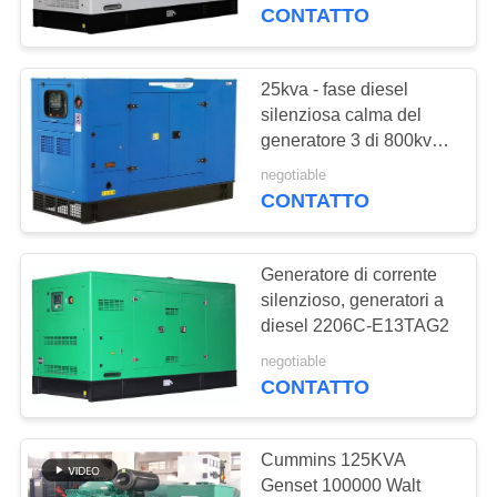
CONTROLLO
CONTATTO
DI
QUALITÀ
25kva - fase diesel
217
silenziosa calma del
PERKINS Diesel
generatore 3 di 800kva
CONTATTICI
Cummins
Generator
negotiable
CONTATTO
RICHIEDA
UNA
Generatore di corrente
CITAZIONE
silenzioso, generatori a
diesel 2206C-E13TAG2
199
MAPPA
negotiable
generatore diesel
CONTATTO
DEL
dei cummins
SITO
Cummins 125KVA
Genset 100000 Walt