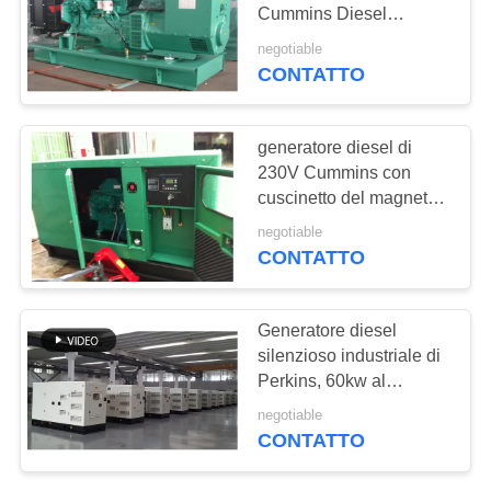
PRIVACY
Cummins Diesel
POLICY
Generator
negotiable
CONTATTO
60
generatore del gas
generatore diesel di
naturale
230V Cummins con
cuscinetto del magnete
di rotazione il singolo
negotiable
CONTATTO
38
Generatore diesel
Generatore diesel
silenzioso industriale di
Perkins, 60kw al
marino
generatore corrente di
negotiable
auto 900kw
CONTATTO