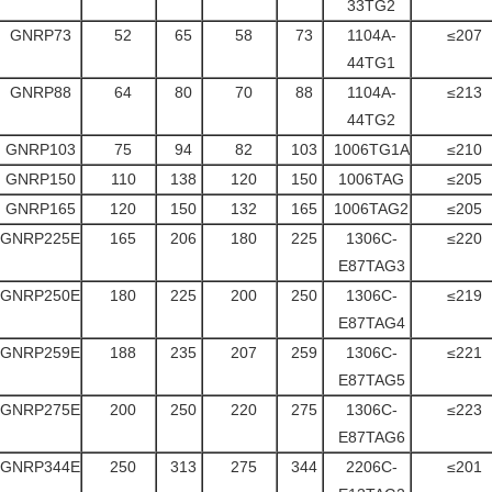
33TG2
GNRP73
52
65
58
73
1104A-
≤207
44TG1
GNRP88
64
80
70
88
1104A-
≤213
44TG2
GNRP103
75
94
82
103
1006TG1A
≤210
GNRP150
110
138
120
150
1006TAG
≤205
GNRP165
120
150
132
165
1006TAG2
≤205
GNRP225E
165
206
180
225
1306C-
≤220
E87TAG3
GNRP250E
180
225
200
250
1306C-
≤219
E87TAG4
GNRP259E
188
235
207
259
1306C-
≤221
E87TAG5
GNRP275E
200
250
220
275
1306C-
≤223
E87TAG6
GNRP344E
250
313
275
344
2206C-
≤201