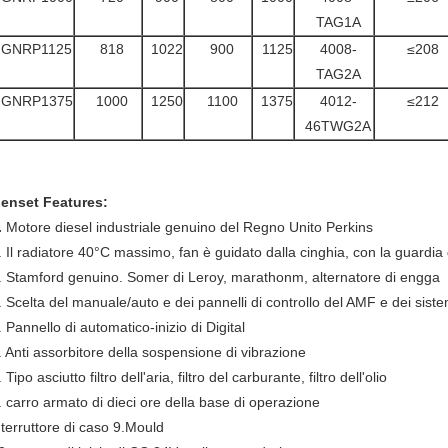
TAG1A
GNRP1125
818
1022
900
1125
4008-
≤208
TAG2A
GNRP1375
1000
1250
1100
1375
4012-
≤212
46TWG2A
enset Features:
.
Motore diesel industriale genuino del Regno Unito Perkins
. Il radiatore 40°C massimo, fan è guidato dalla cinghia, con la guardia
. Stamford genuino. Somer di Leroy, marathonm, alternatore di engga
. Scelta del manuale/auto e dei pannelli di controllo del AMF e dei siste
. Pannello di automatico-inizio di Digital
. Anti assorbitore della sospensione di vibrazione
. Tipo asciutto filtro dell'aria, filtro del carburante, filtro dell'olio
. carro armato di dieci ore della base di operazione
nterruttore di caso 9.Mould