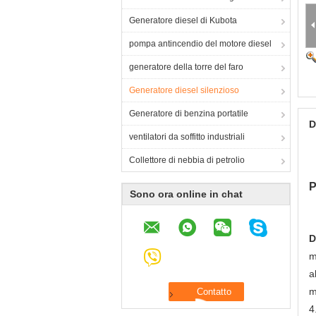
Generatore diesel di Kubota
pompa antincendio del motore diesel
generatore della torre del faro
Generatore diesel silenzioso
Generatore di benzina portatile
D
ventilatori da soffitto industriali
Collettore di nebbia di petrolio
P
Sono ora online in chat
D
m
a
m
4