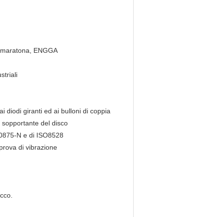
d, maratona, ENGGA
triali
 diodi giranti ed ai bulloni di coppia
o sopportante del disco
DE0875-N e di ISO8528
 prova di vibrazione
occo.