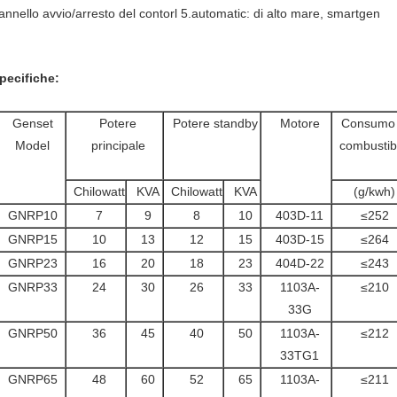
annello avvio/arresto del contorl 5.automatic: di alto mare, smartgen
pecifiche:
Genset
Potere
Potere standby
Motore
Consumo 
Model
principale
combustib
Chilowatt
KVA
Chilowatt
KVA
(g/kwh)
GNRP10
7
9
8
10
403D-11
≤252
GNRP15
10
13
12
15
403D-15
≤264
GNRP23
16
20
18
23
404D-22
≤243
GNRP33
24
30
26
33
1103A-
≤210
33G
GNRP50
36
45
40
50
1103A-
≤212
33TG1
GNRP65
48
60
52
65
1103A-
≤211