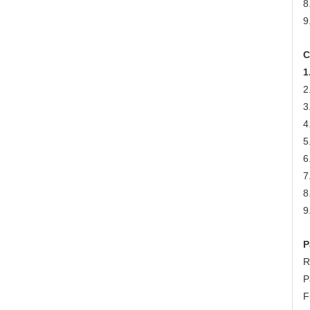
8
9
C
1
2
3
4
5
6
7
8
9
P
R
P
F