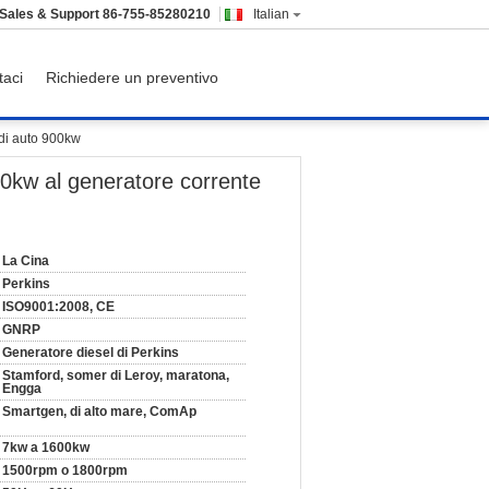
Sales & Support
86-755-85280210
Italian
taci
Richiedere un preventivo
 di auto 900kw
 60kw al generatore corrente
La Cina
Perkins
ISO9001:2008, CE
GNRP
Generatore diesel di Perkins
Stamford, somer di Leroy, maratona,
Engga
Smartgen, di alto mare, ComAp
7kw a 1600kw
1500rpm o 1800rpm