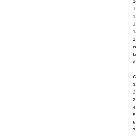
1
1
1
1
1
1
c
l
d
C
1
2
3
4
5
6
7