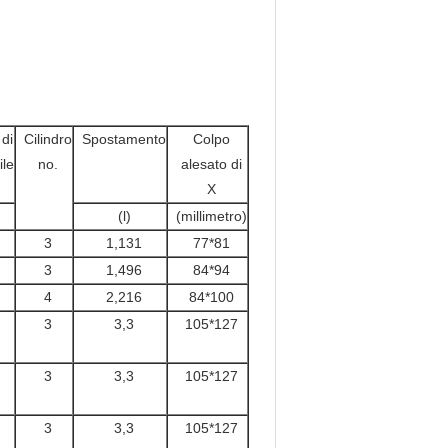
di
Cilindro
Spostamento
Colpo
ile
no.
alesato di
X
(l)
(millimetro)
3
1,131
77*81
3
1,496
84*94
4
2,216
84*100
3
3,3
105*127
3
3,3
105*127
3
3,3
105*127