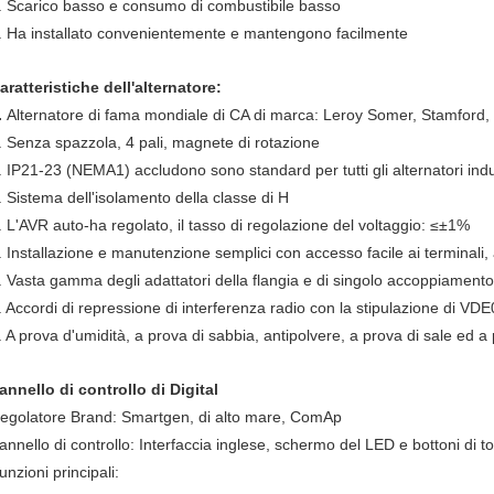
. Scarico basso e consumo di combustibile basso
. Ha installato convenientemente e mantengono facilmente
aratteristiche dell'alternatore:
.
Alternatore di fama mondiale di CA di marca: Leroy Somer, Stamfor
. Senza spazzola, 4 pali, magnete di rotazione
. IP21-23 (NEMA1) accludono sono standard per tutti gli alternatori indus
. Sistema dell'isolamento della classe di H
. L'AVR auto-ha regolato, il tasso di regolazione del voltaggio: ≤±1%
. Installazione e manutenzione semplici con accesso facile ai terminali, ai
. Vasta gamma degli adattatori della flangia e di singolo accoppiament
. Accordi di repressione di interferenza radio con la stipulazione di V
. A prova d'umidità, a prova di sabbia, antipolvere, a prova di sale ed a
annello di controllo di Digital
egolatore Brand: Smartgen, di alto mare, ComAp
annello di controllo: Interfaccia inglese, schermo del LED e bottoni di t
unzioni principali: