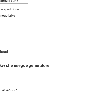
50Hz o 60Hz
 e spedizione:
negotiable
iesel
900kw che esegue generatore
g, 404d-22g