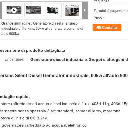
frequenza:
Termini di pagamento
Prezzo:
Grande immagine :
Generatore diesel silenzioso
Contatto
industriale di Perkins, 60kw al generatore corrente di
auto 900kw
escrizione di prodotto dettagliata
Generatore diesel industriale
Gruppi elettrogeni d
Evidenziare:
,
erkins Silent Diesel Generator industriale, 60kw all'auto 
ettaglio rapido:
otore raffreddato ad acqua diesel industriale 1.uk: 403d-11g, 403d-15
lternatore senza spazzola 2.ac: stamford, somer di leroy, maratona
otore di inizio di CC 3.24v
. governatore raffreddato ad acqua & elettronico