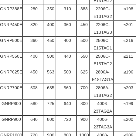
E13TAG2
GNRP388E
280
350
310
388
2206C-
≤198
E13TAG2
GNRP450E
320
400
360
450
2206C-
≤201
E13TAG3
GNRP500E
360
450
400
500
2506C-
≤216
E15TAG1
GNRP550E
400
500
440
550
2506C-
≤211
E15TAG2
GNRP625E
450
563
500
625
2806A-
≤196
E18TAG1A
GNRP700E
508
635
560
700
2806A-
≤203
E18TAG2
GNRP800
580
725
640
800
4006-
≤199
23TAG2A
GNRP900
640
800
720
900
4006-
≤200
23TAG3A
GNRP1000
720
900
800
1000
4008-
≤206