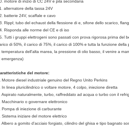
0. motore di inizio di CC 24V e pila secondaria
1. alternatore della tassa 24V
2. batterie 24V, scaffale e cavo
3. Rippl; tubo del echaust della flessione di e, sifone dello scarico, flang
4. Risponda alle norme del CE e di iso
5. Tutti i gruppi elettrogeni sono passati con prova rigorosa prima del b
arico di 50%, il carico di 75%, il carico di 100% e tutta la funzione della
a temperatura dell'alta marea, la pressione di olio basso, il venire a manc
i emergenza)
aratteristiche del motore:
.
Motore diesel industriale genuino del Regno Unito Perkins
. In linea pluricilindrico o voltare motore, 4 colpo, iniezione diretta
. Aspirato naturalmente, turbo, raffreddato ad acqua o turbo con il refrig
. Macchinario o governare elettronico
. Pompa di iniezione di carburante
. Sistema iniziare del motore elettrico
. Albero a gomito d'acciaio forgiato, cilindro del ghisa e tipo bagnato sost