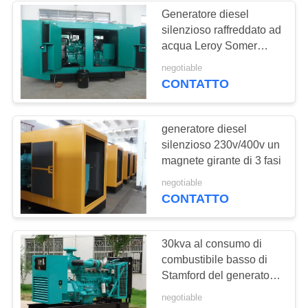
Generatore diesel
silenzioso raffreddato ad
14
acqua Leroy Somer
Generatore diesel di
1500rpm/1800rpm
negotiable
CONTATTO
Yanmar
generatore diesel
silenzioso 230v/400v un
magnete girante di 3 fasi
23
negotiable
CONTATTO
Generatore di
container frigoriferi
30kva al consumo di
combustibile basso di
Stamford del generatore
diesel silenzioso
negotiable
1250kva