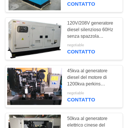
CONTROLLO
CONTATTO
DI
QUALITÀ
120V/208V generatore
217
diesel silenzioso 60Hz
PERKINS Diesel
senza spazzola
CONTATTICI
1800rpm
Generator
negotiable
CONTATTO
RICHIEDA
UNA
45kva al generatore
CITAZIONE
diesel del motore di
1200kva perkins
199
silenzioso
MAPPA
negotiable
generatore diesel
CONTATTO
DEL
dei cummins
SITO
50kva al generatore
elettrico cinese del