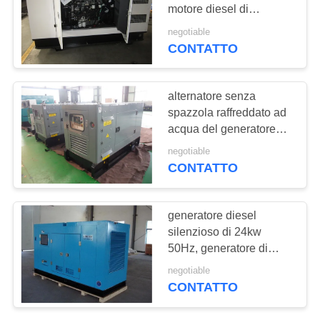
PRIVACY
motore diesel di
POLICY
1100kva perkins
negotiable
CONTATTO
60
generatore del gas
alternatore senza
naturale
spazzola raffreddato ad
acqua del generatore
diesel silenzioso 403D-
negotiable
11G
CONTATTO
38
generatore diesel
Generatore diesel
silenzioso di 24kw
50Hz, generatore di
marino
30kva Perkins con il
negotiable
regolatore di Atuomatic
CONTATTO