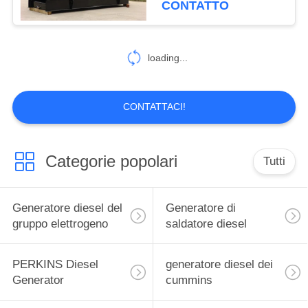
CONTATTO
101
Generatore diesel di
loading...
Kubota
CONTATTACI!
Categorie popolari
Tutti
12
pompa antincendio
Generatore diesel del
Generatore di
del motore diesel
gruppo elettrogeno
saldatore diesel
PERKINS Diesel
generatore diesel dei
Generator
cummins