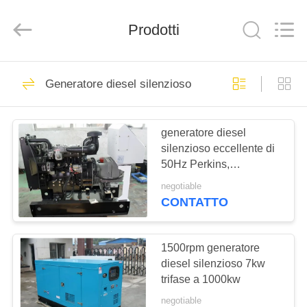
2026
Shenzhen
Genor
Power
Prodotti
Equipment
Co.,
Ltd..
All
CASA
Rights
243
Reserved.
Generatore diesel silenzioso
Generatore diesel
PRODOTTI
del gruppo
generatore diesel
silenzioso eccellente di
elettrogeno
CIRCA
50Hz Perkins,
NOI
generatore di 10kw
negotiable
12kva
CONTATTO
78
GIRO
Generatore di
DELLA
1500rpm generatore
diesel silenzioso 7kw
FABBRICA
saldatore diesel
trifase a 1000kw
negotiable