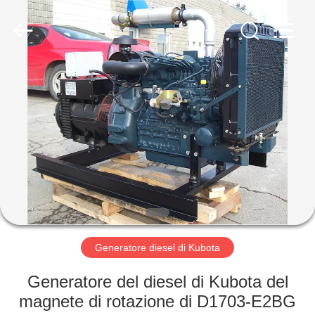
2026
Shenzhen
Genor
Power
Equipment
Co.,
Ltd..
All
CASA
Rights
Reserved.
PRODOTTI
CIRCA
NOI
GIRO
DELLA
Generatore diesel di Kubota
FABBRICA
Generatore del diesel di Kubota del
magnete di rotazione di D1703-E2BG