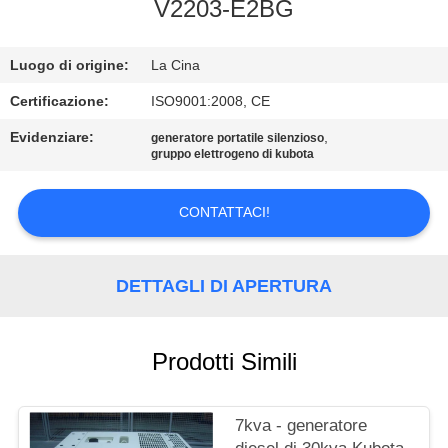
CONTROLLO
V2203-E2BG
DI
Luogo di origine:
La Cina
QUALITÀ
Certificazione:
ISO9001:2008, CE
CONTATTICI
Evidenziare:
,
generatore portatile silenzioso
gruppo elettrogeno di kubota
RICHIEDA
CONTATTACI!
UNA
CITAZIONE
DETTAGLI DI APERTURA
MAPPA
DEL
Prodotti Simili
SITO
7kva - generatore