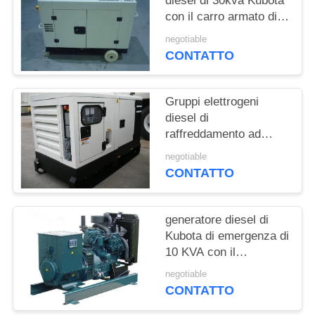
diesel di 30kva Kubota
PRIVACY
con il carro armato di
POLICY
otto ore della base di
negotiable
operazione
CONTATTO
Gruppi elettrogeni
diesel di
raffreddamento ad
acqua Kubota 8KW
negotiable
50HZ 1500RPM
CONTATTO
generatore diesel di
Kubota di emergenza di
10 KVA con il
governatore elettrico
negotiable
CONTATTO