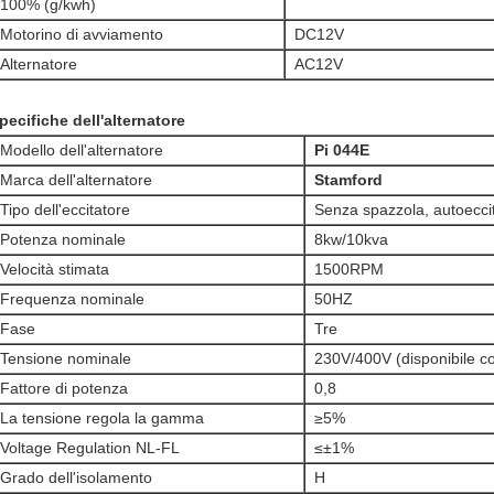
100% (g/kwh)
Motorino di avviamento
DC12V
Alternatore
AC12V
pecifiche dell'alternatore
Modello dell'alternatore
Pi 044E
Marca dell'alternatore
Stamford
Tipo dell'eccitatore
Senza spazzola, autoecci
Potenza nominale
8kw/10kva
Velocità stimata
1500RPM
Frequenza nominale
50HZ
Fase
Tre
Tensione nominale
230V/400V (disponibile con 
Fattore di potenza
0,8
La tensione regola la gamma
≥5%
Voltage Regulation NL-FL
≤±1%
Grado dell'isolamento
H