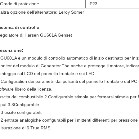
Grado di protezione
IP23
'altra opzione dell'alternatore: Leroy Somer
istema di controllo
egolatore di Harsen GU601A Genset
escrizione:
l GU601A è un modulo di controllo automatico di inizio destinato per in
onitor del modulo di Generator.The anche e protegge il motore, indicante
onteggio sul LCD del pannello frontale e sui LED.
.Configuration dei parametri dai pulsanti del pannello frontale o dal PC v
oftware libero della licenza.
'uscita del combustibile 2.Configurable stimola per fermarsi stimola per 
nput 3.3Configurable.
,3 uscite configurabili.
,2 entrate analogiche configurabili per i mittenti differenti per pressione
isurazione di 6.True RMS