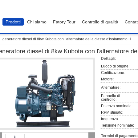
Prodotti
Chi siamo
Fatory Tour
Controllo di qualità
Contat
generatore diesel di 8kw Kubota con l'alternatore della classe d'isolamento H
eneratore diesel di 8kw Kubota con l'alternatore de
Dettagli:
Luogo di origine:
Certificazione:
Motore:
Alternatore:
Pannello di
controllo:
Potenza nominale:
RPM stimato:
frequenza:
Tensione nominale:
Termini di pagamento