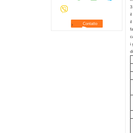
3
i
i
f
c
i
d