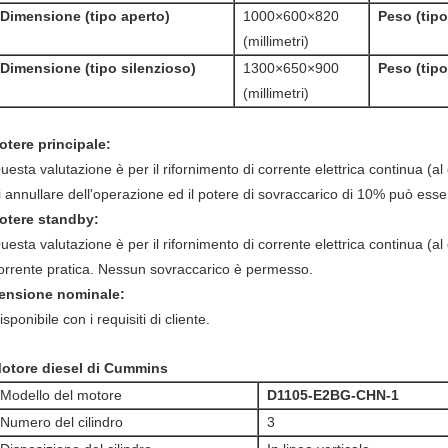
Dimensione (tipo aperto)
1000×600×820
Peso (tipo
(millimetri)
Dimensione (tipo silenzioso)
1300×650×900
Peso (tipo
(millimetri)
otere principale:
uesta valutazione è per il rifornimento di corrente elettrica continua (al 
i annullare dell'operazione ed il potere di sovraccarico di 10% può esse
otere standby:
uesta valutazione è per il rifornimento di corrente elettrica continua (al 
orrente pratica. Nessun sovraccarico è permesso.
ensione nominale:
isponibile con i requisiti di cliente.
otore diesel di Cummins
Modello del motore
D1105-E2BG-CHN-1
Numero del cilindro
3