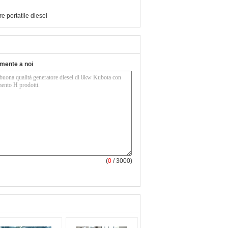
e portatile diesel
tamente a noi
(
0
/ 3000)