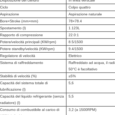
Disposizione del cilindro
In linea verticale
Ciclo
Colpo quattro
Aspirazione
Aspirazione naturale
Bore×Stroke (mm×mm)
78×78.4
Spostamento (l)
1.123L
Rapporto di compressione
22.0:1
Potere/velocità principali (KW/rpm)
8.5/1500
Potere standby/velocità (KW/rpm)
9.4/1500
Regolatore di velocità
Elettrico
Sistema di raffreddamento
Raffreddato ad acqua, il ra
50°C è facoltativo
Stabilità di velocità (%)
≤5%
Capacità del sistema totale di
5,6
lubrificazione (l)
Capacità del liquido refrigerante (senza
5,5
radiatore) (l)
Consumo di combustibile al carico di
3,2 (a 1500RPM)