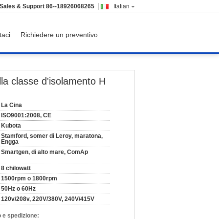
Sales & Support
86--18926068265
Italian
taci
Richiedere un preventivo
lla classe d'isolamento H
La Cina
ISO9001:2008, CE
Kubota
Stamford, somer di Leroy, maratona,
Engga
Smartgen, di alto mare, ComAp
8 chilowatt
1500rpm o 1800rpm
50Hz o 60Hz
120v/208v, 220V/380V, 240V/415V
 e spedizione: