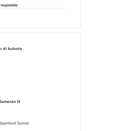
negotiable
o di kubota
solamento H
i Stamford Somer