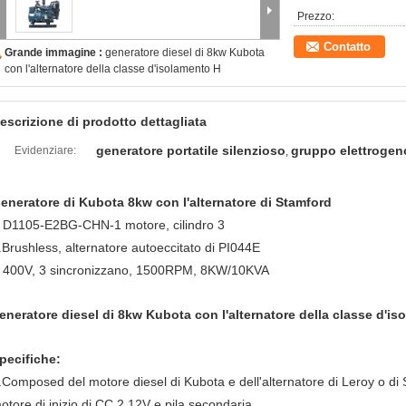
Prezzo:
Contatto
Grande immagine :
generatore diesel di 8kw Kubota
con l'alternatore della classe d'isolamento H
escrizione di prodotto dettagliata
generatore portatile silenzioso
gruppo elettrogen
Evidenziare:
,
eneratore di Kubota 8kw con l'alternatore di Stamford
D1105-E2BG-CHN-1 motore, cilindro 3
.
.Brushless, alternatore autoeccitato di PI044E
400V, 3 sincronizzano, 1500RPM, 8KW/10KVA
.
eneratore diesel di 8kw Kubota con l'alternatore della classe d'i
pecifiche:
.Composed del motore diesel di Kubota e dell'alternatore di Leroy o d
otore di inizio di CC 2.12V e pila secondaria