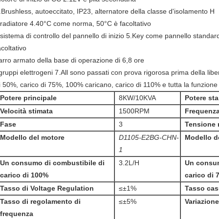
.Brushless, autoeccitato, IP23, alternatore della classe d'isolamento H
l radiatore 4.40°C come norma, 50°C è facoltativo
l sistema di controllo del pannello di inizio 5.Key come pannello standard
acoltativo
arro armato della base di operazione di 6,8 ore
 gruppi elettrogeni 7.All sono passati con prova rigorosa prima della lib
i 50%, carico di 75%, 100% caricano, carico di 110% e tutta la funzione
Potere principale
8KW/10KVA
Potere st
Velocità stimata
1500RPM
Frequenza 
Fase
3
Tensione 
Modello del motore
D1105-E2BG-CHN-
Modello de
1
Un consumo di combustibile di
3.2L/H
Un consum
carico di 100%
carico di 
Tasso di Voltage Regulation
≤±1%
Tasso cas
Tasso di regolamento di
≤±5%
Variazione
frequenza