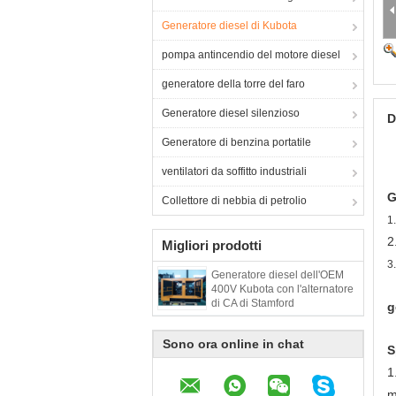
Generatore diesel di Kubota
pompa antincendio del motore diesel
generatore della torre del faro
Generatore diesel silenzioso
D
Generatore di benzina portatile
ventilatori da soffitto industriali
G
Collettore di nebbia di petrolio
1
2
Migliori prodotti
3
Generatore diesel dell'OEM
400V Kubota con l'alternatore
di CA di Stamford
g
Sono ora online in chat
S
1
m