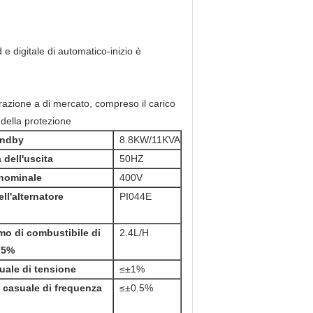
 e digitale di automatico-inizio è
erazione a di mercato, compreso il carico
 della protezione
andby
8.8KW/11KVA
dell'uscita
50HZ
nominale
400V
ll'alternatore
PI044E
o di combustibile di
2.4L/H
75%
uale di tensione
≤±1%
 casuale di frequenza
≤±0.5%