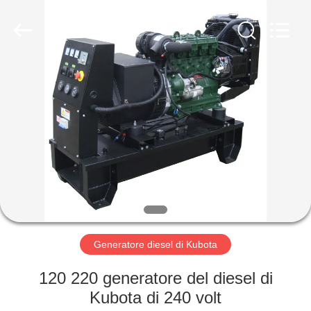
2026
Shenzhen
Genor
Power
Equipment
Co.,
Ltd..
All
CASA
Rights
Reserved.
PRODOTTI
CIRCA
NOI
GIRO
DELLA
Generatore diesel di Kubota
FABBRICA
120 220 generatore del diesel di
Kubota di 240 volt