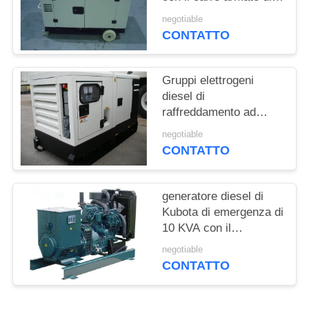
PRIVACY
otto ore della base di
negotiable
POLICY
operazione
CONTATTO
Gruppi elettrogeni
diesel di
raffreddamento ad
acqua Kubota 8KW
negotiable
50HZ 1500RPM
CONTATTO
generatore diesel di
Kubota di emergenza di
10 KVA con il
governatore elettrico
negotiable
CONTATTO