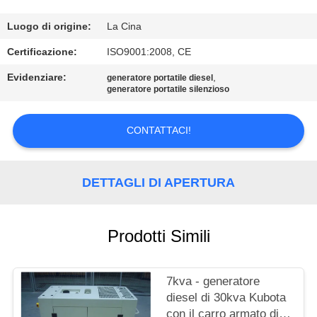
CONTROLLO
DI
Luogo di origine:
La Cina
QUALITÀ
Certificazione:
ISO9001:2008, CE
Evidenziare:
,
generatore portatile diesel
generatore portatile silenzioso
CONTATTICI
CONTATTACI!
RICHIEDA
UNA
DETTAGLI DI APERTURA
CITAZIONE
MAPPA
Prodotti Simili
DEL
SITO
7kva - generatore
diesel di 30kva Kubota
con il carro armato di