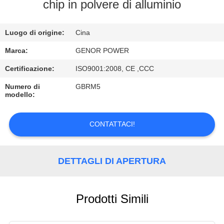
CONTROLLO
chip in polvere di alluminio
DI
Luogo di origine:
Cina
QUALITÀ
Marca:
GENOR POWER
CONTATTICI
Certificazione:
ISO9001:2008, CE ,CCC
Numero di
GBRM5
modello:
RICHIEDA
UNA
CONTATTACI!
CITAZIONE
DETTAGLI DI APERTURA
MAPPA
DEL
SITO
Prodotti Simili