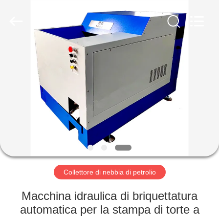
2026
Shenzhen
Genor
Power
Equipment
Co.,
Ltd..
All
CASA
Rights
Reserved.
PRODOTTI
CIRCA
NOI
GIRO
DELLA
Collettore di nebbia di petrolio
FABBRICA
Macchina idraulica di briquettatura
automatica per la stampa di torte a