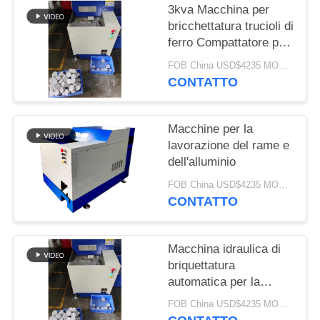
PRIVACY
3kva Macchina per
POLICY
bricchettatura trucioli di
ferro Compattatore per
rottami metallici di
FOB China USD$4235 MOQ:1 insieme
rame e alluminio per
CONTATTO
pressa per trucioli
metallici
Macchine per la
lavorazione del rame e
dell'alluminio
FOB China USD$4235 MOQ:1 set
CONTATTO
Macchina idraulica di
briquettatura
automatica per la
stampa di torte a chip
FOB China USD$4235 MOQ:1 set
in polvere di alluminio