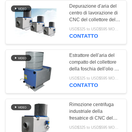
Depurazione d'aria del
centro di lavorazione di
CNC del collettore della
foschia dell'olio della
USD$325 to USD$595 MOQ:1 set
famiglia del filtro da AOF
CONTATTO
HEPA
Estrattore dell'aria del
compatto del collettore
della foschia dell'olio di
filtrazione di CNC HEPA
USD$325 to USD$595 MOQ:1 set
di industriale per le
CONTATTO
fresatrici di HAAS VF-2
Rimozione centrifuga
industriale della
fresatrice di CNC del
filtro dal collettore della
USD$325 to USD$595 MOQ:1 set
foschia dell'olio più