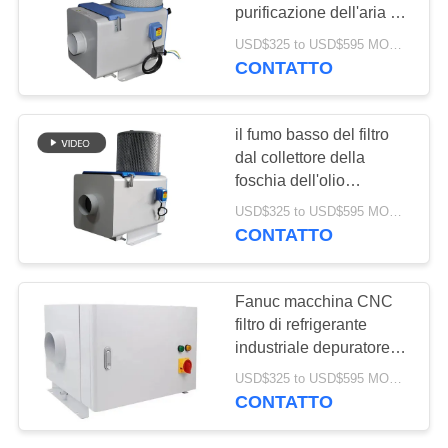
PRIVACY
purificazione dell'aria di
POLICY
filtrazione del collettore
USD$325 to USD$595 MOQ:1 set
della foschia dell'olio del
CONTATTO
vapore della polvere di
Electirc della fabbrica
il fumo basso del filtro
dal collettore della
foschia dell'olio
dell'emissione
USD$325 to USD$595 MOQ:1 set
specialmente mescola la
CONTATTO
depurazione d'aria per
volume di aria a
macchina del laser il
Fanuc macchina CNC
grande
filtro di refrigerante
industriale depuratore
d'aria elettro-statico
USD$325 to USD$595 MOQ:1 set
raccoglitore di nebbia di
CONTATTO
olio