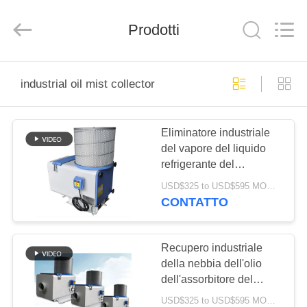
2026
Shenzhen
Genor
Power
Prodotti
Equipment
Co.,
Ltd..
All
CASA
Rights
Reserved.
industrial oil mist collector
PRODOTTI
Eliminatore industriale
del vapore del liquido
CIRCA
refrigerante del
NOI
purificatore dell'aria del
USD$325 to USD$595 MOQ:1 set
collettore della foschia
CONTATTO
dell'olio del centro di
GIRO
lavorazione di CNC
DELLA
Recupero industriale
della nebbia dell'olio
FABBRICA
dell'assorbitore del
vapore del fumo
USD$325 to USD$595 MOQ:1 set