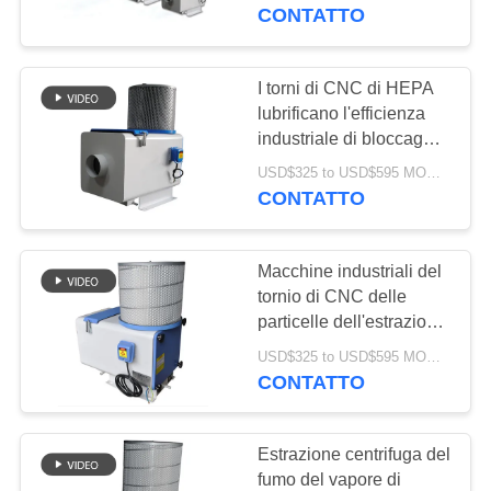
CONTROLLO
dell'estrattore del
CONTATTO
collettore della foschia
DI
dell'olio di CNC del
QUALITÀ
tornio
I torni di CNC di HEPA
lubrificano l'efficienza
industriale di bloccaggio
CONTATTICI
del separatore 99,97%
USD$325 to USD$595 MOQ:1 set
della polvere dell'aria di
CONTATTO
RICHIEDA
Europa del collettore
della foschia
UNA
Macchine industriali del
CITAZIONE
tornio di CNC delle
particelle dell'estrazione
3Ym della nebbia
MAPPA
USD$325 to USD$595 MOQ:1 set
dell'aria del collettore
CONTATTO
DEL
della foschia dell'olio di
rimozione del filtro
SITO
specialmente
Estrazione centrifuga del
fumo del vapore di