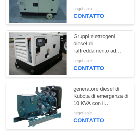
PRIVACY
otto ore della base di
negotiable
POLICY
operazione
CONTATTO
Gruppi elettrogeni
diesel di
raffreddamento ad
acqua Kubota 8KW
negotiable
50HZ 1500RPM
CONTATTO
generatore diesel di
Kubota di emergenza di
10 KVA con il
governatore elettrico
negotiable
CONTATTO