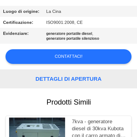
CONTROLLO
DI
Luogo di origine:
La Cina
QUALITÀ
Certificazione:
ISO9001:2008, CE
Evidenziare:
,
generatore portatile diesel
generatore portatile silenzioso
CONTATTICI
CONTATTACI!
RICHIEDA
UNA
DETTAGLI DI APERTURA
CITAZIONE
MAPPA
Prodotti Simili
DEL
SITO
7kva - generatore
diesel di 30kva Kubota
con il carro armato di