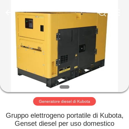
2026
Shenzhen
Genor
Power
Equipment
Co.,
Ltd..
All
CASA
Rights
Reserved.
PRODOTTI
CIRCA
NOI
GIRO
DELLA
Generatore diesel di Kubota
FABBRICA
Gruppo elettrogeno portatile di Kubota,
Genset diesel per uso domestico