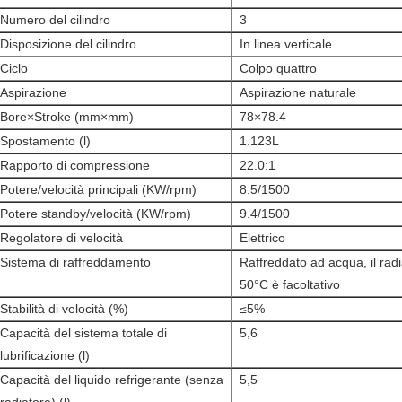
Numero del cilindro
3
Disposizione del cilindro
In linea verticale
Ciclo
Colpo quattro
Aspirazione
Aspirazione naturale
Bore×Stroke (mm×mm)
78×78.4
Spostamento (l)
1.123L
Rapporto di compressione
22.0:1
Potere/velocità principali (KW/rpm)
8.5/1500
Potere standby/velocità (KW/rpm)
9.4/1500
Regolatore di velocità
Elettrico
Sistema di raffreddamento
Raffreddato ad acqua, il ra
50°C è facoltativo
Stabilità di velocità (%)
≤5%
Capacità del sistema totale di
5,6
lubrificazione (l)
Capacità del liquido refrigerante (senza
5,5