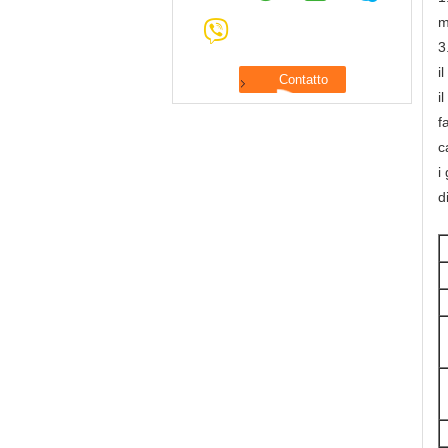
m
3
i
i
f
c
i
d