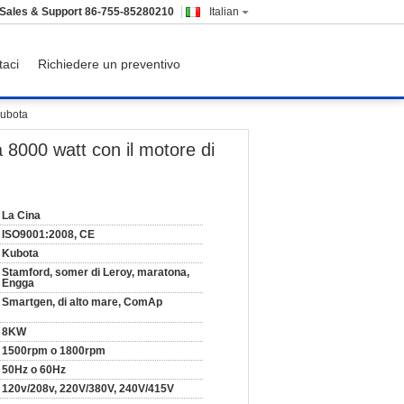
Sales & Support
86-755-85280210
Italian
taci
Richiedere un preventivo
Kubota
 8000 watt con il motore di
La Cina
ISO9001:2008, CE
Kubota
Stamford, somer di Leroy, maratona,
Engga
Smartgen, di alto mare, ComAp
8KW
1500rpm o 1800rpm
50Hz o 60Hz
120v/208v, 220V/380V, 240V/415V