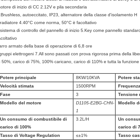
otore di inizio di CC 2.12V e pila secondaria
.Brushless, autoeccitato, IP23, alternatore della classe d'isolamento H
l radiatore 4.40°C come norma, 50°C è facoltativo
l sistema di controllo del pannello di inizio 5.Key come pannello standard
acoltativo
arro armato della base di operazione di 6,8 ore
 gruppi elettrogeni 7.All sono passati con prova rigorosa prima della lib
i 50%, carico di 75%, 100% caricano, carico di 110% e tutta la funzione
Potere principale
8KW/10KVA
Potere st
Velocità stimata
1500RPM
Frequenza 
Fase
3
Tensione 
Modello del motore
D1105-E2BG-CHN-
Modello de
1
Un consumo di combustibile di
3.2L/H
Un consum
carico di 100%
carico di 
Tasso di Voltage Regulation
≤±1%
Tasso cas