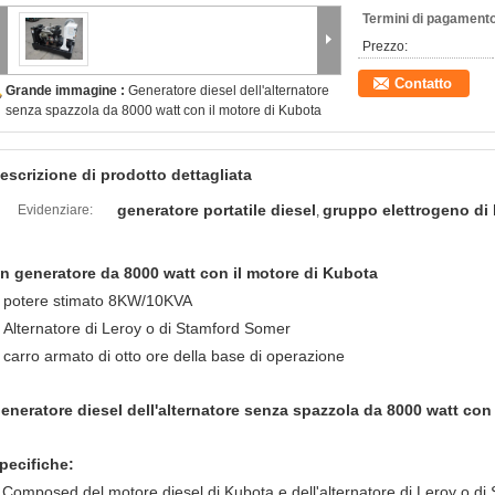
Termini di pagamento
Prezzo:
Contatto
Grande immagine :
Generatore diesel dell'alternatore
senza spazzola da 8000 watt con il motore di Kubota
escrizione di prodotto dettagliata
generatore portatile diesel
gruppo elettrogeno di
Evidenziare:
,
n generatore da 8000 watt con il motore di Kubota
potere stimato 8KW/10KVA
.
Alternatore di Leroy o di Stamford Somer
.
carro armato di otto ore della base di operazione
.
eneratore diesel dell'alternatore senza spazzola da 8000 watt con
pecifiche:
.Composed del motore diesel di Kubota e dell'alternatore di Leroy o d