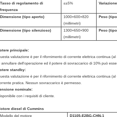
Tasso di regolamento di
≤±5%
Variazione
frequenza
Dimensione (tipo aperto)
1000×600×820
Peso (tipo
(millimetri)
Dimensione (tipo silenzioso)
1300×650×900
Peso (tipo
(millimetri)
otere principale:
uesta valutazione è per il rifornimento di corrente elettrica continua (al 
i annullare dell'operazione ed il potere di sovraccarico di 10% può esse
otere standby:
uesta valutazione è per il rifornimento di corrente elettrica continua (al 
orrente pratica. Nessun sovraccarico è permesso.
ensione nominale:
isponibile con i requisiti di cliente.
otore diesel di Cummins
Modello del motore
D1105-E2BG-CHN-1