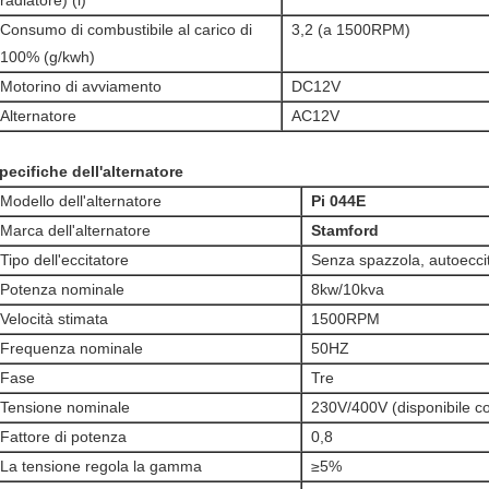
radiatore) (l)
Consumo di combustibile al carico di
3,2 (a 1500RPM)
100% (g/kwh)
Motorino di avviamento
DC12V
Alternatore
AC12V
pecifiche dell'alternatore
Modello dell'alternatore
Pi 044E
Marca dell'alternatore
Stamford
Tipo dell'eccitatore
Senza spazzola, autoecci
Potenza nominale
8kw/10kva
Velocità stimata
1500RPM
Frequenza nominale
50HZ
Fase
Tre
Tensione nominale
230V/400V (disponibile con 
Fattore di potenza
0,8
La tensione regola la gamma
≥5%