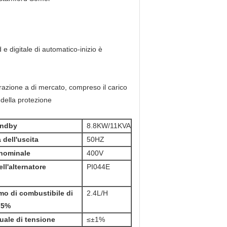
 e digitale di automatico-inizio è
erazione a di mercato, compreso il carico
 della protezione
andby
8.8KW/11KVA
dell'uscita
50HZ
nominale
400V
ll'alternatore
PI044E
o di combustibile di
2.4L/H
75%
uale di tensione
≤±1%