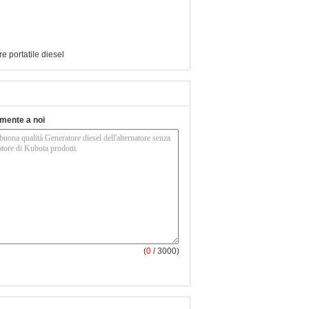
e portatile diesel
tamente a noi
(
0
/ 3000)