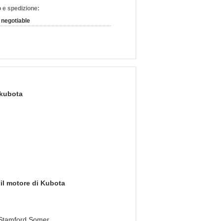
 e spedizione:
negotiable
 kubota
 il motore di Kubota
i Stamford Somer