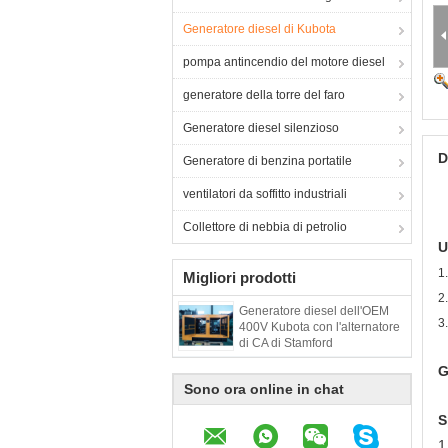
Generatore diesel di Kubota
pompa antincendio del motore diesel
generatore della torre del faro
Generatore diesel silenzioso
D
Generatore di benzina portatile
ventilatori da soffitto industriali
Collettore di nebbia di petrolio
U
1
Migliori prodotti
2
Generatore diesel dell'OEM
3
400V Kubota con l'alternatore
di CA di Stamford
G
Sono ora online in chat
S
1