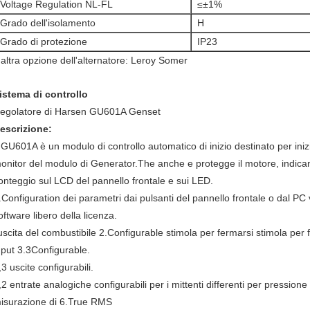
Voltage Regulation NL-FL
≤±1%
Grado dell'isolamento
H
Grado di protezione
IP23
'altra opzione dell'alternatore: Leroy Somer
istema di controllo
egolatore di Harsen GU601A Genset
escrizione:
l GU601A è un modulo di controllo automatico di inizio destinato per in
onitor del modulo di Generator.The anche e protegge il motore, indicante
onteggio sul LCD del pannello frontale e sui LED.
.Configuration dei parametri dai pulsanti del pannello frontale o dal PC v
oftware libero della licenza.
'uscita del combustibile 2.Configurable stimola per fermarsi stimola per 
nput 3.3Configurable.
,3 uscite configurabili.
,2 entrate analogiche configurabili per i mittenti differenti per pressione
isurazione di 6.True RMS