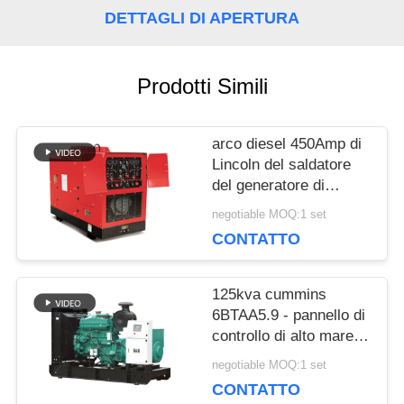
DETTAGLI DI APERTURA
MAPPA
Prodotti Simili
DEL
SITO
arco diesel 450Amp di
Lincoln del saldatore
del generatore di
PRIVACY
Genset dell'unità della
negotiable MOQ:1 set
saldatura di CC del
POLICY
CONTATTO
motore di 400Amp
Perkins
125kva cummins
6BTAA5.9 - pannello di
controllo di alto mare
diesel di prezzi 100kw
negotiable MOQ:1 set
del generatore di
CONTATTO
Genset del motore G2