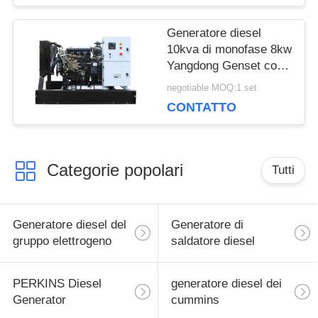
Generatore diesel
10kva di monofase 8kw
Yangdong Genset con
il motore 220Volt di
negotiable MOQ:1 set
YSAD380D
CONTATTO
Categorie popolari
Tutti
Generatore diesel del
Generatore di
gruppo elettrogeno
saldatore diesel
PERKINS Diesel
generatore diesel dei
Generator
cummins