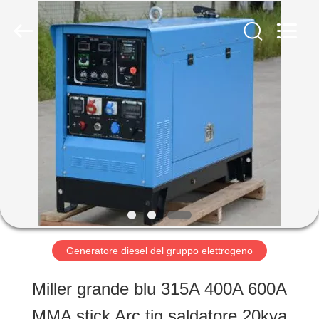
-
2026
Shenzhen
Genor
Power
Equipment
CASA
Co.,
Ltd..
All
Rights
Reserved.
PRODOTTI
CIRCA
NOI
Generatore diesel del gruppo elettrogeno
GIRO
Miller grande blu 315A 400A 600A
DELLA
MMA stick Arc tig saldatore 20kva