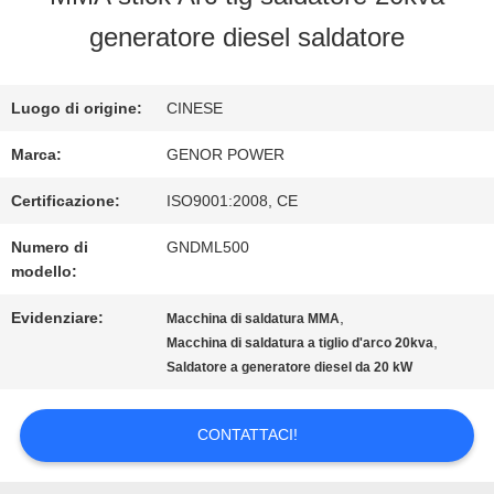
FABBRICA
generatore diesel saldatore
CONTROLLO
Luogo di origine:
CINESE
DI
Marca:
GENOR POWER
QUALITÀ
Certificazione:
ISO9001:2008, CE
Numero di
GNDML500
modello:
CONTATTICI
Evidenziare:
,
Macchina di saldatura MMA
,
Macchina di saldatura a tiglio d'arco 20kva
RICHIEDA
Saldatore a generatore diesel da 20 kW
UNA
CONTATTACI!
CITAZIONE