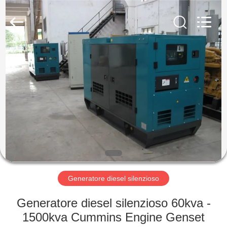
2026
Shenzhen
Genor
Power
Equipment
Co.,
Ltd..
All
CASA
Rights
Reserved.
PRODOTTI
CIRCA
NOI
GIRO
DELLA
Generatore diesel silenzioso
FABBRICA
Generatore diesel silenzioso 60kva -
1500kva Cummins Engine Genset