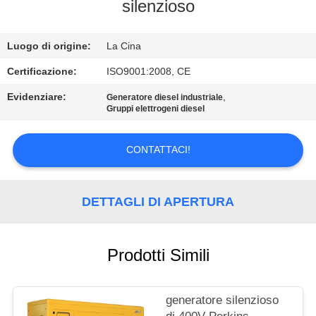
CONTROLLO
silenzioso
DI
Luogo di origine:
La Cina
QUALITÀ
Certificazione:
ISO9001:2008, CE
CONTATTICI
Evidenziare:
,
Generatore diesel industriale
Gruppi elettrogeni diesel
RICHIEDA
CONTATTACI!
UNA
CITAZIONE
DETTAGLI DI APERTURA
MAPPA
DEL
Prodotti Simili
SITO
generatore silenzioso