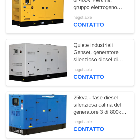
di 400V Perkins,
PRIVACY
gruppo elettrogeno
POLICY
elettrico diesel
negotiable
CONTATTO
Quiete industriali
Genset, generatore
silenzioso diesel di
Cummins Engine
negotiable
CONTATTO
25kva - fase diesel
silenziosa calma del
generatore 3 di 800kva
Cummins
negotiable
CONTATTO