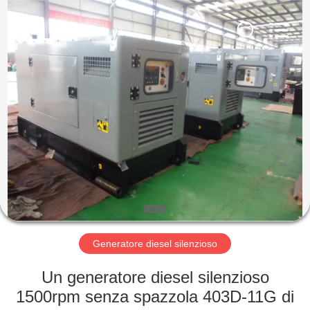
2026
Shenzhen
Genor
Power
Equipment
Co.,
Ltd..
All
CASA
Rights
Reserved.
PRODOTTI
CIRCA
NOI
GIRO
DELLA
Generatore diesel silenzioso
FABBRICA
Un generatore diesel silenzioso
1500rpm senza spazzola 403D-11G di