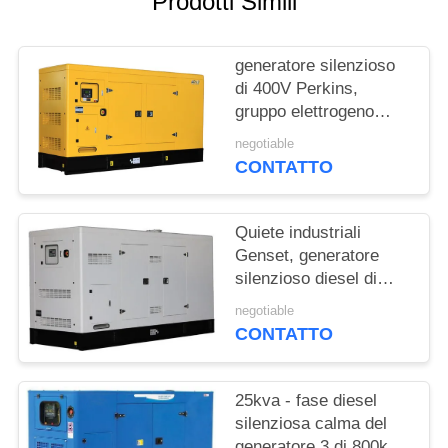
Prodotti Simili
PRIVACY
POLICY
generatore silenzioso
di 400V Perkins,
gruppo elettrogeno
elettrico diesel
negotiable
CONTATTO
Quiete industriali
Genset, generatore
silenzioso diesel di
Cummins Engine
negotiable
CONTATTO
25kva - fase diesel
silenziosa calma del
generatore 3 di 800kva