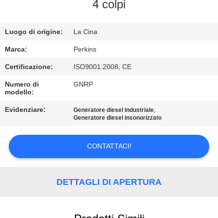
CONTROLLO
4 colpi
DI
Luogo di origine:
La Cina
QUALITÀ
Marca:
Perkins
CONTATTICI
Certificazione:
ISO9001:2008, CE
Numero di
GNRP
modello:
RICHIEDA
UNA
Evidenziare:
,
Generatore diesel industriale
Generatore diesel insonorizzato
CITAZIONE
CONTATTACI!
MAPPA
DEL
DETTAGLI DI APERTURA
SITO