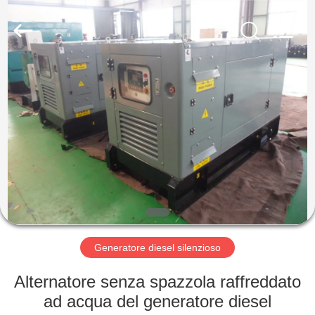
2026
Shenzhen
Genor
Power
Equipment
Co.,
Ltd..
All
CASA
Rights
Reserved.
PRODOTTI
CIRCA
NOI
GIRO
DELLA
Generatore diesel silenzioso
FABBRICA
Alternatore senza spazzola raffreddato
ad acqua del generatore diesel