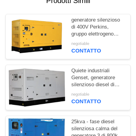
Prodotti Simili
PRIVACY
POLICY
generatore silenzioso
di 400V Perkins,
gruppo elettrogeno
elettrico diesel
negotiable
CONTATTO
Quiete industriali
Genset, generatore
silenzioso diesel di
Cummins Engine
negotiable
CONTATTO
25kva - fase diesel
silenziosa calma del
generatore 3 di 800kva