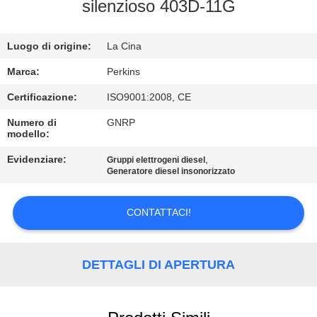
CONTROLLO
silenzioso 403D-11G
DI
Luogo di origine:
La Cina
QUALITÀ
Marca:
Perkins
CONTATTICI
Certificazione:
ISO9001:2008, CE
Numero di
GNRP
modello:
RICHIEDA
UNA
Evidenziare:
,
Gruppi elettrogeni diesel
Generatore diesel insonorizzato
CITAZIONE
CONTATTACI!
MAPPA
DEL
DETTAGLI DI APERTURA
SITO