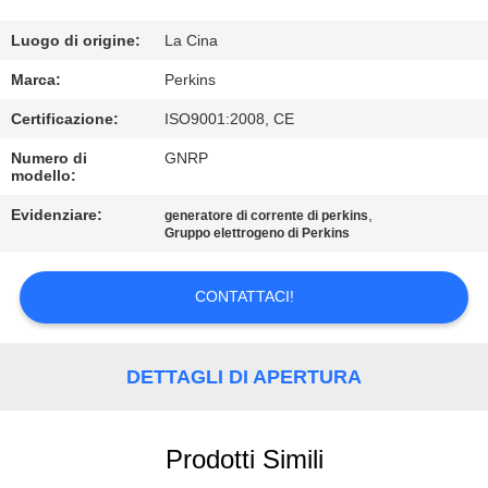
CONTROLLO
DI
Luogo di origine:
La Cina
QUALITÀ
Marca:
Perkins
Certificazione:
ISO9001:2008, CE
CONTATTICI
Numero di
GNRP
modello:
RICHIEDA
Evidenziare:
,
generatore di corrente di perkins
Gruppo elettrogeno di Perkins
UNA
CITAZIONE
CONTATTACI!
MAPPA
DETTAGLI DI APERTURA
DEL
SITO
Prodotti Simili