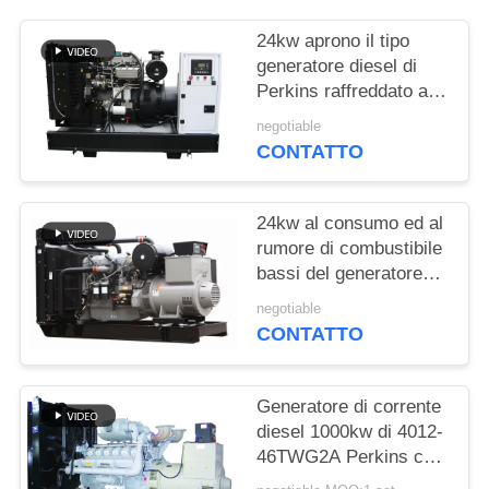
PRIVACY
POLICY
24kw aprono il tipo
generatore diesel di
Perkins raffreddato ad
acqua con il cappuccio
negotiable
del liquido refrigerante
CONTATTO
24kw al consumo ed al
rumore di combustibile
bassi del generatore
diesel di 800kw
negotiable
Perkins
CONTATTO
Generatore di corrente
diesel 1000kw di 4012-
46TWG2A Perkins con
l'alternatore di