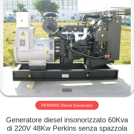
2026
Shenzhen
Genor
Power
Equipment
Co.,
Ltd..
All
CASA
Rights
Reserved.
PRODOTTI
CIRCA
NOI
GIRO
DELLA
PERKINS Diesel Generator
FABBRICA
Generatore diesel insonorizzato 60Kva
di 220V 48Kw Perkins senza spazzola