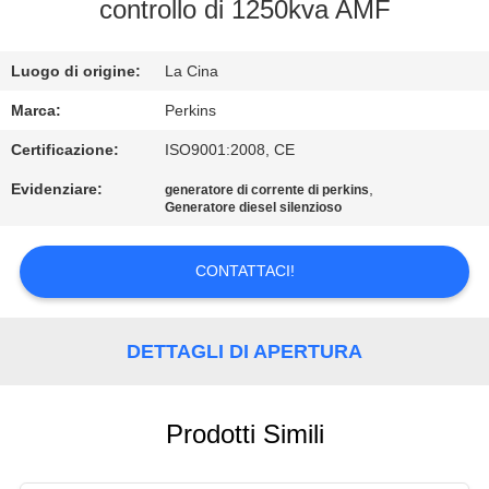
CONTROLLO
controllo di 1250kva AMF
DI
Luogo di origine:
La Cina
QUALITÀ
Marca:
Perkins
CONTATTICI
Certificazione:
ISO9001:2008, CE
Evidenziare:
,
generatore di corrente di perkins
Generatore diesel silenzioso
RICHIEDA
UNA
CONTATTACI!
CITAZIONE
DETTAGLI DI APERTURA
MAPPA
DEL
SITO
Prodotti Simili