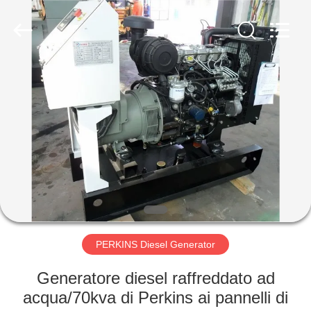
2026
Shenzhen
Genor
Power
Equipment
Co.,
Ltd..
All
CASA
Rights
Reserved.
PRODOTTI
CIRCA
NOI
GIRO
DELLA
PERKINS Diesel Generator
FABBRICA
Generatore diesel raffreddato ad
acqua/70kva di Perkins ai pannelli di