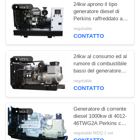
PRIVACY
24kw aprono il tipo
POLICY
generatore diesel di
Perkins raffreddato ad
acqua con il cappuccio
negotiable
del liquido refrigerante
CONTATTO
24kw al consumo ed al
rumore di combustibile
bassi del generatore
diesel di 800kw
negotiable
Perkins
CONTATTO
Generatore di corrente
diesel 1000kw di 4012-
46TWG2A Perkins con
l'alternatore di
negotiable MOQ:1 set
Stamford