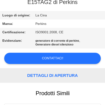
CONTROLLO
E15TAG2 di Perkins
DI
Luogo di origine:
La Cina
QUALITÀ
Marca:
Perkins
CONTATTICI
Certificazione:
ISO9001:2008, CE
Evidenziare:
,
generatore di corrente di perkins
Generatore diesel silenzioso
RICHIEDA
UNA
CONTATTACI!
CITAZIONE
DETTAGLI DI APERTURA
MAPPA
DEL
SITO
Prodotti Simili