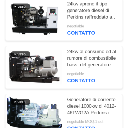
PRIVACY
24kw aprono il tipo
POLICY
generatore diesel di
Perkins raffreddato ad
acqua con il cappuccio
negotiable
del liquido refrigerante
CONTATTO
24kw al consumo ed al
rumore di combustibile
bassi del generatore
diesel di 800kw
negotiable
Perkins
CONTATTO
Generatore di corrente
diesel 1000kw di 4012-
46TWG2A Perkins con
l'alternatore di
negotiable MOQ:1 set
Stamford