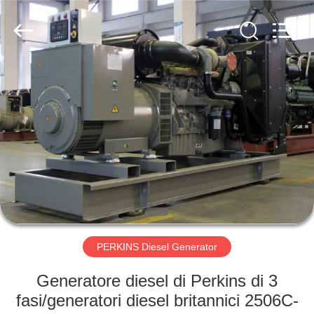
2026
Shenzhen
Genor
Power
Equipment
Co.,
Ltd..
All
CASA
Rights
Reserved.
PRODOTTI
CIRCA
NOI
GIRO
DELLA
PERKINS Diesel Generator
FABBRICA
Generatore diesel di Perkins di 3
fasi/generatori diesel britannici 2506C-