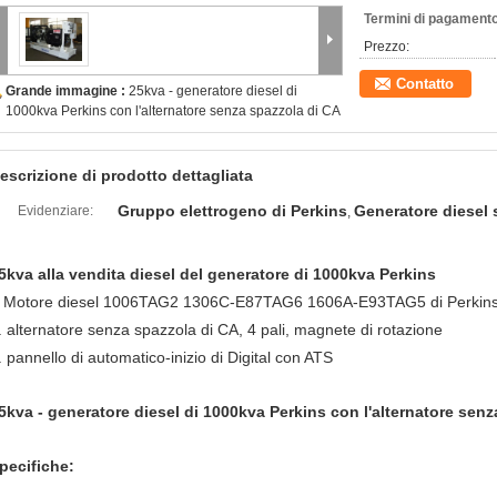
Termini di pagamento
Prezzo:
Contatto
Grande immagine :
25kva - generatore diesel di
1000kva Perkins con l'alternatore senza spazzola di CA
escrizione di prodotto dettagliata
Gruppo elettrogeno di Perkins
Generatore diesel 
Evidenziare:
,
5kva alla vendita diesel del generatore di 1000kva Perkins
Motore diesel 1006TAG2 1306C-E87TAG6 1606A-E93TAG5 di Perkin
.
. alternatore senza spazzola di CA, 4 pali, magnete di rotazione
. pannello di automatico-inizio di Digital con ATS
5kva - generatore diesel di 1000kva Perkins con l'alternatore sen
pecifiche: