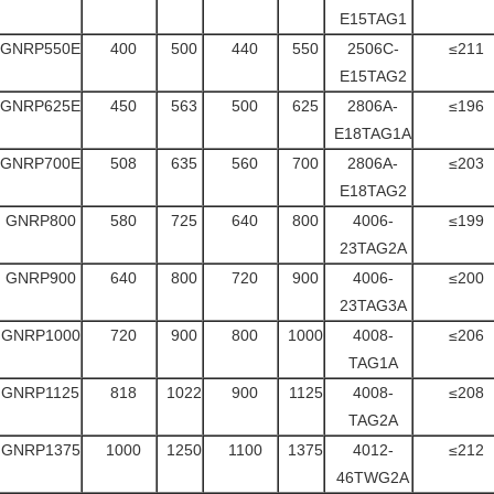
E15TAG1
GNRP550E
400
500
440
550
2506C-
≤211
E15TAG2
GNRP625E
450
563
500
625
2806A-
≤196
E18TAG1A
GNRP700E
508
635
560
700
2806A-
≤203
E18TAG2
GNRP800
580
725
640
800
4006-
≤199
23TAG2A
GNRP900
640
800
720
900
4006-
≤200
23TAG3A
GNRP1000
720
900
800
1000
4008-
≤206
TAG1A
GNRP1125
818
1022
900
1125
4008-
≤208
TAG2A
GNRP1375
1000
1250
1100
1375
4012-
≤212
46TWG2A