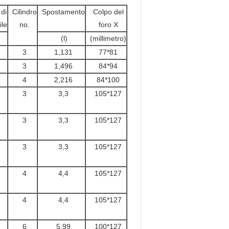
di
Cilindro
Spostamento
Colpo del
ile
no.
foro X
(l)
(millimetro)
3
1,131
77*81
3
1,496
84*94
4
2,216
84*100
3
3,3
105*127
3
3,3
105*127
3
3,3
105*127
4
4,4
105*127
4
4,4
105*127
6
5,99
100*127