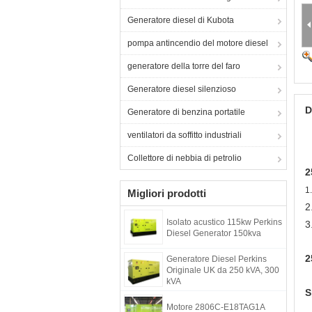
Generatore diesel di Kubota
pompa antincendio del motore diesel
generatore della torre del faro
Generatore diesel silenzioso
D
Generatore di benzina portatile
ventilatori da soffitto industriali
Collettore di nebbia di petrolio
2
1
Migliori prodotti
2
Isolato acustico 115kw Perkins
3
Diesel Generator 150kva
2
Generatore Diesel Perkins
Originale UK da 250 kVA, 300
kVA
S
Motore 2806C-E18TAG1A