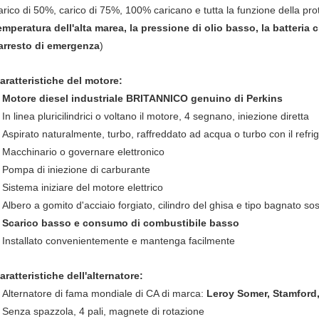
arico di 50%, carico di 75%, 100% caricano e tutta la funzione della pro
emperatura dell'alta marea, la pressione di olio basso, la batteria
'arresto di emergenza
)
aratteristiche del motore:
Motore diesel industriale BRITANNICO genuino di Perkins
.
In linea pluricilindrici o voltano il motore, 4 segnano, iniezione diretta
.
Aspirato naturalmente, turbo, raffreddato ad acqua o turbo con il refrig
.
Macchinario o governare elettronico
.
Pompa di iniezione di carburante
.
Sistema iniziare del motore elettrico
.
Albero a gomito d'acciaio forgiato, cilindro del ghisa e tipo bagnato sost
.
Scarico basso e consumo di combustibile basso
.
Installato convenientemente e mantenga facilmente
.
aratteristiche dell'alternatore:
Alternatore di fama mondiale di CA di marca:
Leroy Somer, Stamfor
.
Senza spazzola, 4 pali, magnete di rotazione
.