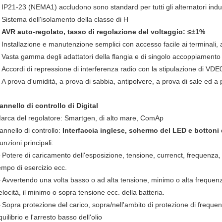
IP21-23 (NEMA1) accludono sono standard per tutti gli alternatori indus
.
Sistema dell'isolamento della classe di H
.
AVR auto-regolato, tasso di regolazione del voltaggio: ≤±1%
.
Installazione e manutenzione semplici con accesso facile ai terminali, ai
.
Vasta gamma degli adattatori della flangia e di singolo accoppiamento 
.
Accordi di repressione di interferenza radio con la stipulazione di V
.
A prova d'umidità, a prova di sabbia, antipolvere, a prova di sale ed a 
.
annello di controllo di Digital
arca del regolatore: Smartgen, di alto mare, ComAp
annello di controllo:
Interfaccia inglese, schermo del LED e bottoni 
unzioni principali:
Potere di caricamento dell'esposizione, tensione, currenct, frequenza, 
-
empo di esercizio ecc.
Avvertendo una volta basso o ad alta tensione, minimo o alta frequenz
-
elocità, il minimo o sopra tensione ecc. della batteria.
Sopra protezione del carico, sopra/nell'ambito di protezione di freque
-
quilibrio e l'arresto basso dell'olio