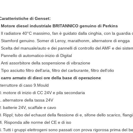
Caratteristiche di Genset:
Motore diesel industriale BRITANNICO genuino di Perkins
.
Il radiatore 40°C massimo, fan è guidato dalla cinghia, con la guardia 
.
Stamford genuino. Somer di Leroy, marathonm, alternatore di engga
.
Scelta del manuale/auto e dei pannelli di controllo del AMF e dei siste
.
Pannello di automatico-inizio di Digital
.
Anti assorbitore della sospensione di vibrazione
.
Tipo asciutto filtro dell'aria, filtro del carburante, filtro dell'olio
.
carro armato di dieci ore della base di operazione
.
nterruttore di caso 9.Mould
motore di inizio di CC 24V e pila secondaria
0.
alternatore della tassa 24V
1.
batterie 24V, scaffale e cavo
2.
Rippl; tubo del echaust della flessione di e, sifone dello scarico, flang
3.
4. Risponda alle norme del CE e di iso
Tutti i gruppi elettrogeni sono passati con prova rigorosa prima del b
5.