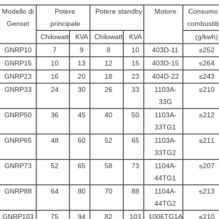
Modello di
Potere
Potere standby
Motore
Consumo 
Genset
principale
combustib
Chilowatt
KVA
Chilowatt
KVA
(g/kwh)
GNRP10
7
9
8
10
403D-11
≤252
GNRP15
10
13
12
15
403D-15
≤264
GNRP23
16
20
18
23
404D-22
≤243
GNRP33
24
30
26
33
1103A-
≤210
33G
GNRP50
36
45
40
50
1103A-
≤212
33TG1
GNRP65
48
60
52
65
1103A-
≤211
33TG2
GNRP73
52
65
58
73
1104A-
≤207
44TG1
GNRP88
64
80
70
88
1104A-
≤213
44TG2
GNRP103
75
94
82
103
1006TG1A
≤210