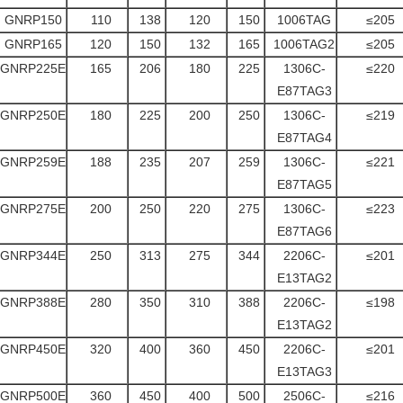
GNRP150
110
138
120
150
1006TAG
≤205
GNRP165
120
150
132
165
1006TAG2
≤205
GNRP225E
165
206
180
225
1306C-
≤220
E87TAG3
GNRP250E
180
225
200
250
1306C-
≤219
E87TAG4
GNRP259E
188
235
207
259
1306C-
≤221
E87TAG5
GNRP275E
200
250
220
275
1306C-
≤223
E87TAG6
GNRP344E
250
313
275
344
2206C-
≤201
E13TAG2
GNRP388E
280
350
310
388
2206C-
≤198
E13TAG2
GNRP450E
320
400
360
450
2206C-
≤201
E13TAG3
GNRP500E
360
450
400
500
2506C-
≤216