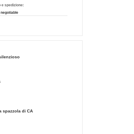
 e spedizione:
negotiable
silenzioso
s
za spazzola di CA