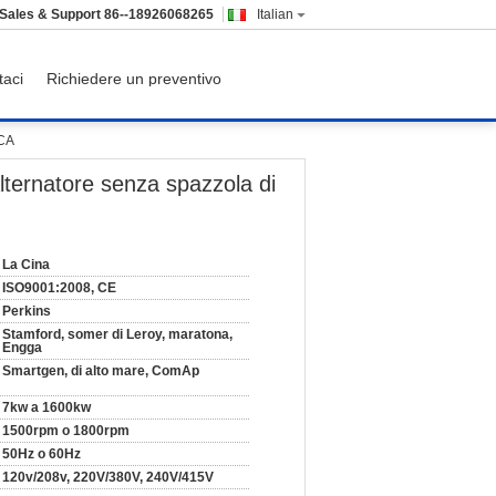
Sales & Support
86--18926068265
Italian
taci
Richiedere un preventivo
 CA
lternatore senza spazzola di
La Cina
ISO9001:2008, CE
Perkins
Stamford, somer di Leroy, maratona,
Engga
Smartgen, di alto mare, ComAp
7kw a 1600kw
1500rpm o 1800rpm
50Hz o 60Hz
120v/208v, 220V/380V, 240V/415V