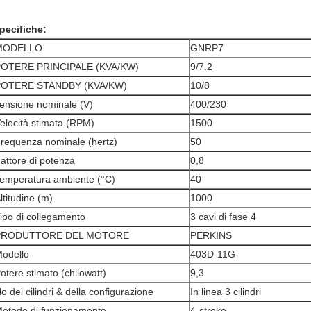
pecifiche:
MODELLO
GNRP7
OTERE PRINCIPALE (KVA/KW)
9/7.2
POTERE STANDBY (KVA/KW)
10/8
ensione nominale (V)
400/230
elocità stimata (RPM)
1500
requenza nominale (hertz)
50
attore di potenza
0,8
emperatura ambiente (°C)
40
ltitudine (m)
1000
ipo di collegamento
3 cavi di fase 4
PRODUTTORE DEL MOTORE
PERKINS
odello
403D-11G
otere stimato (chilowatt)
9,3
o dei cilindri & della configurazione
In linea 3 cilindri
etodo di funzionamento
4-stroke