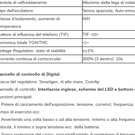
entola di raffreddamento
Alluminio della lega di colat
ipo dell'eccitatore
Senza spazzola, Auto-emo
lasse d'isolamento, aumento di
H/H
emperatura
attore di influenza del telefono (TIF)
TIF
<50>
rmonica totale TGH/THC
<1>
oltage Regulation, stato di stabilità
≤±1%
orrente continua di cortocircuito
300% (3 dentro): 10s
annello di controllo di Digital
arca del regolatore: Smartgen, di alto mare, ComAp
annello di controllo:
Interfaccia inglese, schermo del LED e bottoni 
unzioni principali:
Potere di caricamento dell'esposizione, tensione, currenct, frequenza, 
-
empo di esercizio ecc.
Avvertendo una volta basso o ad alta tensione, minimo o alta frequenz
-
elocità, il minimo o sopra tensione ecc. della batteria.
Sopra protezione del carico, sopra/nell'ambito di protezione di freque
-