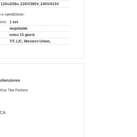
120v/208v, 220V/380V, 240V/415V
 e spedizione:
nimo:
1 set
negotiable
entro 15 giorni
:
T/T, L/C, Western Union,
silenzioso
 9Kva 7kw Perkins
i CA