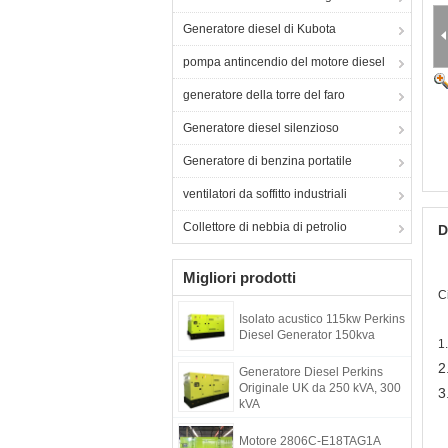
Generatore diesel di Kubota
pompa antincendio del motore diesel
generatore della torre del faro
Generatore diesel silenzioso
Generatore di benzina portatile
ventilatori da soffitto industriali
Collettore di nebbia di petrolio
D
Migliori prodotti
C
Isolato acustico 115kw Perkins
Diesel Generator 150kva
1
2
Generatore Diesel Perkins
Originale UK da 250 kVA, 300
3
kVA
Motore 2806C-E18TAG1A