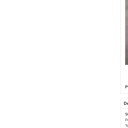
P
De
S
P
T