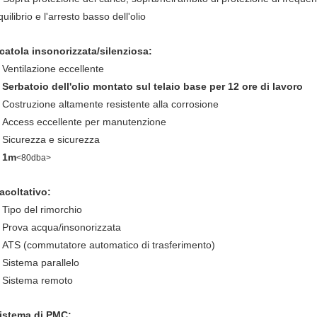
quilibrio e l'arresto basso dell'olio
catola insonorizzata/silenziosa:
Ventilazione eccellente
.
Serbatoio dell'olio montato sul telaio base per 12 ore di lavoro
.
Costruzione altamente resistente alla corrosione
.
Access eccellente per manutenzione
.
Sicurezza e sicurezza
.
1m
.
<80dba>
acoltativo:
Tipo del rimorchio
.
Prova acqua/insonorizzata
.
ATS (commutatore automatico di trasferimento)
.
Sistema parallelo
.
Sistema remoto
.
istema di PMC: