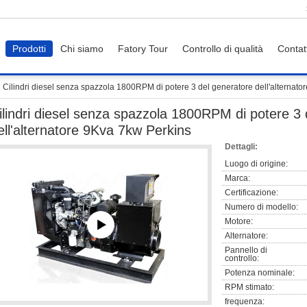
Prodotti
Chi siamo
Fatory Tour
Controllo di qualità
Contat
Cilindri diesel senza spazzola 1800RPM di potere 3 del generatore dell'alternato
ilindri diesel senza spazzola 1800RPM di potere 3 
ell'alternatore 9Kva 7kw Perkins
Dettagli:
Luogo di origine:
Marca:
Certificazione:
Numero di modello:
Motore:
Alternatore:
Pannello di
controllo:
Potenza nominale:
RPM stimato:
frequenza: