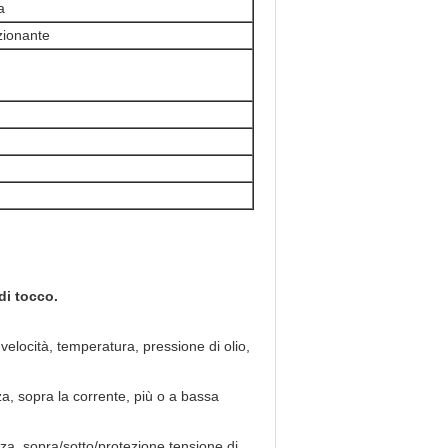
a
zionante
di tocco.
velocità, temperatura, pressione di olio,
a, sopra la corrente, più o a bassa
nza, sopra/sotto/protezione tensione di