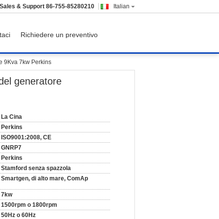
Sales & Support
86-755-85280210
Italian
taci
Richiedere un preventivo
re 9Kva 7kw Perkins
del generatore
La Cina
Perkins
ISO9001:2008, CE
GNRP7
Perkins
Stamford senza spazzola
Smartgen, di alto mare, ComAp
7kw
1500rpm o 1800rpm
50Hz o 60Hz