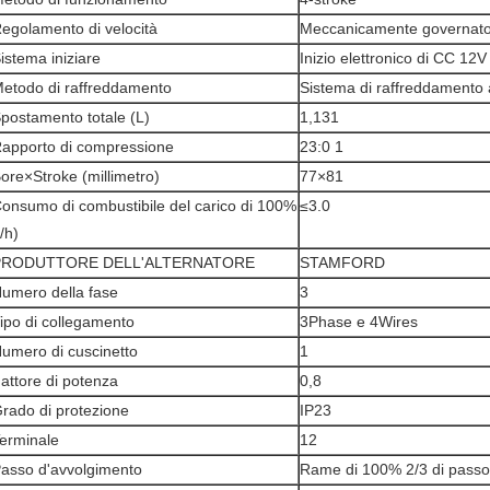
egolamento di velocità
Meccanicamente governat
istema iniziare
Inizio elettronico di CC 12V
etodo di raffreddamento
Sistema di raffreddamento a
postamento totale (L)
1,131
apporto di compressione
23:0 1
ore×Stroke (millimetro)
77×81
onsumo di combustibile del carico di 100%
≤3.0
l/h)
PRODUTTORE DELL'ALTERNATORE
STAMFORD
umero della fase
3
ipo di collegamento
3Phase e 4Wires
umero di cuscinetto
1
attore di potenza
0,8
rado di protezione
IP23
erminale
12
asso d'avvolgimento
Rame di 100% 2/3 di passo