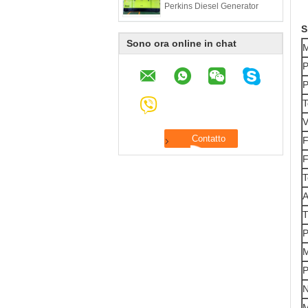
Perkins Diesel Generator
S
Sono ora online in chat
P
T
V
F
F
T
A
T
M
P
N
M