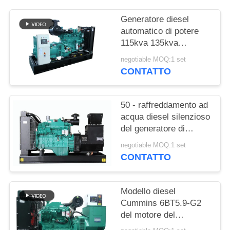
PRIVACY
POLICY
Generatore diesel
automatico di potere
115kva 135kva
Cummins con 12 ore di
negotiable MOQ:1 set
serbatoio dell'olio
CONTATTO
50 - raffreddamento ad
acqua diesel silenzioso
del generatore di
1250kva Cummins con
negotiable MOQ:1 set
l'alternatore di
CONTATTO
Stamford
Modello diesel
Cummins 6BT5.9-G2
del motore del
generatore di