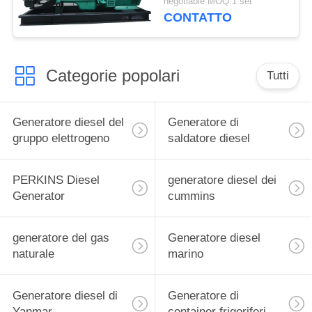
negotiable MOQ:1 set
rendimento elevato
CONTATTO
50kw Cummins
Categorie popolari
Tutti
Generatore diesel del
Generatore di
gruppo elettrogeno
saldatore diesel
PERKINS Diesel
generatore diesel dei
Generator
cummins
generatore del gas
Generatore diesel
naturale
marino
Generatore diesel di
Generatore di
Yanmar
container frigoriferi