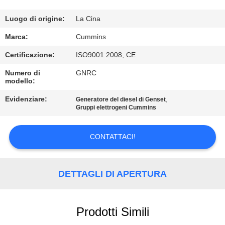
CONTROLLO
DI
Luogo di origine:
La Cina
QUALITÀ
Marca:
Cummins
Certificazione:
ISO9001:2008, CE
CONTATTICI
Numero di
GNRC
modello:
RICHIEDA
Evidenziare:
,
Generatore del diesel di Genset
Gruppi elettrogeni Cummins
UNA
CITAZIONE
CONTATTACI!
MAPPA
DETTAGLI DI APERTURA
DEL
SITO
Prodotti Simili