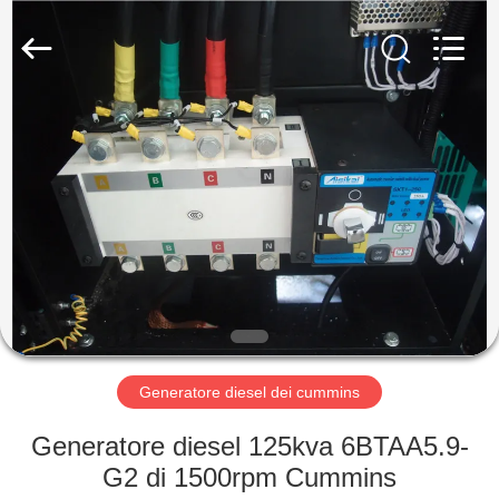
2026
Shenzhen
Genor
Power
Equipment
Co.,
Ltd..
All
CASA
Rights
Reserved.
PRODOTTI
CIRCA
NOI
GIRO
DELLA
Generatore diesel dei cummins
FABBRICA
Generatore diesel 125kva 6BTAA5.9-
G2 di 1500rpm Cummins