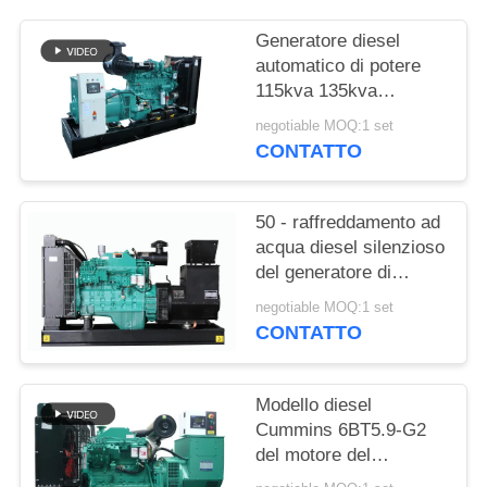
PRIVACY
POLICY
Generatore diesel
automatico di potere
115kva 135kva
Cummins con 12 ore di
negotiable MOQ:1 set
serbatoio dell'olio
CONTATTO
50 - raffreddamento ad
acqua diesel silenzioso
del generatore di
1250kva Cummins con
negotiable MOQ:1 set
l'alternatore di
CONTATTO
Stamford
Modello diesel
Cummins 6BT5.9-G2
del motore del
generatore di