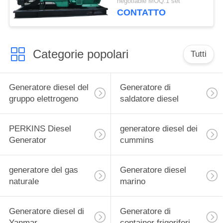
negotiable MOQ:1 set
rendimento elevato
CONTATTO
50kw Cummins
Categorie popolari
Tutti
Generatore diesel del
Generatore di
gruppo elettrogeno
saldatore diesel
PERKINS Diesel
generatore diesel dei
Generator
cummins
generatore del gas
Generatore diesel
naturale
marino
Generatore diesel di
Generatore di
Yanmar
container frigoriferi