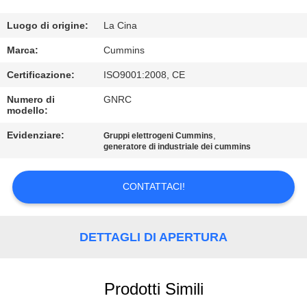
CONTROLLO
DI
Luogo di origine:
La Cina
QUALITÀ
Marca:
Cummins
Certificazione:
ISO9001:2008, CE
CONTATTICI
Numero di
GNRC
modello:
RICHIEDA
Evidenziare:
,
Gruppi elettrogeni Cummins
generatore di industriale dei cummins
UNA
CITAZIONE
CONTATTACI!
MAPPA
DETTAGLI DI APERTURA
DEL
SITO
Prodotti Simili