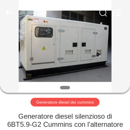
2026
Shenzhen
Genor
Power
Equipment
Co.,
Ltd..
All
CASA
Rights
Reserved.
PRODOTTI
CIRCA
NOI
GIRO
DELLA
Generatore diesel dei cummins
FABBRICA
Generatore diesel silenzioso di
6BT5.9-G2 Cummins con l'alternatore