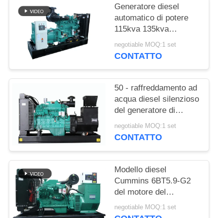
PRIVACY
Generatore diesel
POLICY
automatico di potere
115kva 135kva
Cummins con 12 ore di
negotiable MOQ:1 set
serbatoio dell'olio
CONTATTO
50 - raffreddamento ad
acqua diesel silenzioso
del generatore di
1250kva Cummins con
negotiable MOQ:1 set
l'alternatore di
CONTATTO
Stamford
Modello diesel
Cummins 6BT5.9-G2
del motore del
generatore di
negotiable MOQ:1 set
rendimento elevato