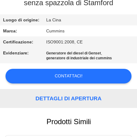
CONTROLLO
senza spazzola di Stamford
DI
Luogo di origine:
La Cina
QUALITÀ
Marca:
Cummins
CONTATTICI
Certificazione:
ISO9001:2008, CE
Evidenziare:
,
Generatore del diesel di Genset
generatore di industriale dei cummins
RICHIEDA
UNA
CONTATTACI!
CITAZIONE
DETTAGLI DI APERTURA
MAPPA
DEL
SITO
Prodotti Simili