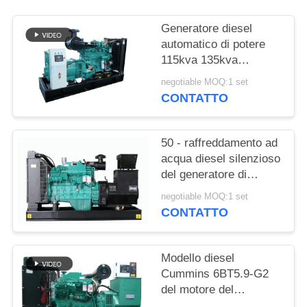
PRIVACY
POLICY
Generatore diesel
automatico di potere
115kva 135kva
Cummins con 12 ore di
negotiable MOQ:1 set
serbatoio dell'olio
CONTATTO
50 - raffreddamento ad
acqua diesel silenzioso
del generatore di
1250kva Cummins con
negotiable MOQ:1 set
l'alternatore di
CONTATTO
Stamford
Modello diesel
Cummins 6BT5.9-G2
del motore del
generatore di