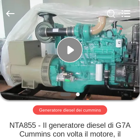
2026
Shenzhen
Genor
Power
Equipment
Co.,
Ltd..
All
CASA
Rights
Reserved.
PRODOTTI
CIRCA
NOI
GIRO
DELLA
Generatore diesel dei cummins
FABBRICA
NTA855 - Il generatore diesel di G7A
Cummins con volta il motore, il