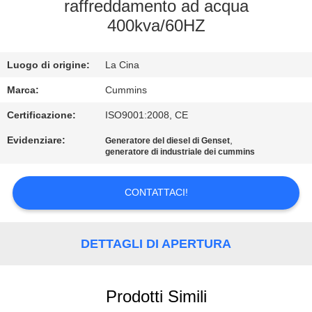
CONTROLLO
raffreddamento ad acqua
400kva/60HZ
DI
QUALITÀ
Luogo di origine:
La Cina
CONTATTICI
Marca:
Cummins
Certificazione:
ISO9001:2008, CE
RICHIEDA
Evidenziare:
,
Generatore del diesel di Genset
generatore di industriale dei cummins
UNA
CITAZIONE
CONTATTACI!
MAPPA
DETTAGLI DI APERTURA
DEL
SITO
Prodotti Simili