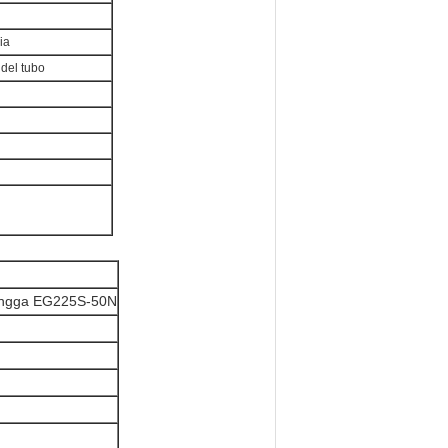
ia
 del tubo
Engga EG225S-50N