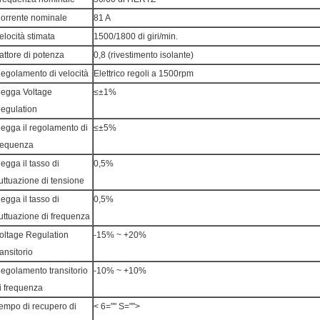
orrente nominale
81 A
elocità stimata
1500/1800 di giri/min.
attore di potenza
0,8 (rivestimento isolante)
egolamento di velocità
Elettrico regoli a 1500rpm
egga Voltage
≤±1%
egulation
egga il regolamento di
≤±5%
requenza
egga il tasso di
0,5%
luttuazione di tensione
egga il tasso di
0,5%
luttuazione di frequenza
oltage Regulation
-15% ~ +20%
ransitorio
egolamento transitorio
-10% ~ +10%
i frequenza
empo di recupero di
< 6="" S="">