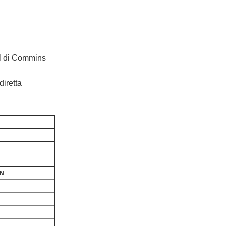
el di Commins
diretta
0N