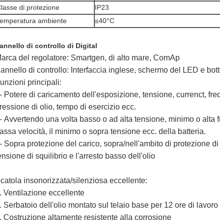
lasse di protezione
IP23
emperatura ambiente
≤40°C
annello di controllo di Digital
arca del regolatore: Smartgen, di alto mare, ComAp
annello di controllo: Interfaccia inglese, schermo del LED e bott
unzioni principali:
-
Potere di caricamento dell'esposizione, tensione, currenct, fre
ressione di olio, tempo di esercizio ecc.
-
Avvertendo una volta basso o ad alta tensione, minimo o alta f
assa velocità, il minimo o sopra tensione ecc. della batteria.
-
Sopra protezione del carico, sopra/nell'ambito di protezione di
ensione di squilibrio e l'arresto basso dell'olio
catola insonorizzata/silenziosa eccellente:
.
Ventilazione eccellente
.
Serbatoio dell'olio montato sul telaio base per 12 ore di lavoro
.
Costruzione altamente resistente alla corrosione