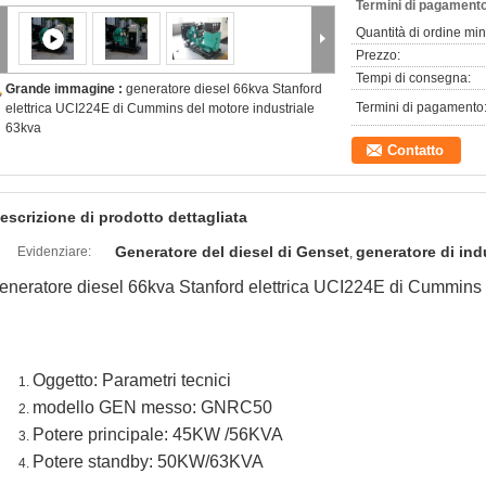
Termini di pagamento
Quantità di ordine mi
Prezzo:
Tempi di consegna:
Grande immagine :
generatore diesel 66kva Stanford
Termini di pagamento
elettrica UCI224E di Cummins del motore industriale
63kva
Contatto
escrizione di prodotto dettagliata
Generatore del diesel di Genset
generatore di ind
Evidenziare:
,
eneratore diesel 66kva Stanford elettrica UCI224E di Cummins 
Oggetto: Parametri tecnici
modello GEN messo: GNRC50
Potere principale: 45KW /56KVA
Potere standby: 50KW/63KVA