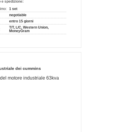
 e spedizione:
nimo:
1 set
negotiable
entro 15 giorni
T/T, L/C, Western Union,
:
MoneyGram
ustriale dei cummins
del motore industriale 63kva