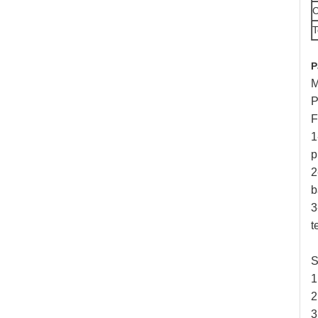
C
T
P
M
P
F
1
p
2
b
3
t
S
1
2
3