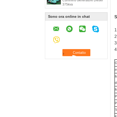
Cummins Generatore Diesel
375kva
Sono ora online in chat
S
1
2
3
4
O
m
M
d
M
P
P
T
F