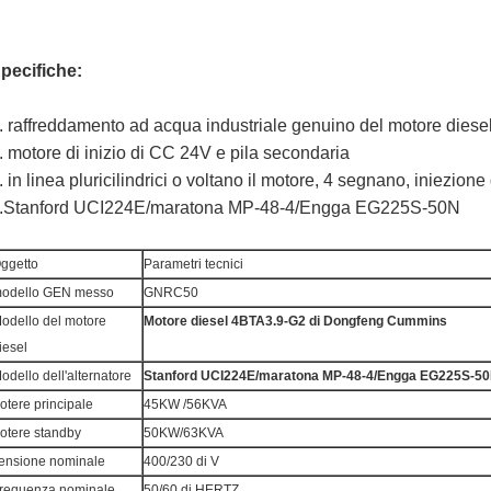
pecifiche:
. raffreddamento ad acqua industriale genuino del motore dies
. motore di inizio di CC 24V e pila secondaria
. in linea pluricilindrici o voltano il motore, 4 segnano, iniezione 
.Stanford UCI224E/maratona MP-48-4/Engga EG225S-50N
ggetto
Parametri tecnici
odello GEN messo
GNRC50
odello del motore
Motore diesel 4BTA3.9-G2 di Dongfeng Cummins
iesel
odello dell'alternatore
Stanford UCI224E/maratona MP-48-4/Engga EG225S-5
otere principale
45KW /56KVA
otere standby
50KW/63KVA
ensione nominale
400/230 di V
requenza nominale
50/60 di HERTZ