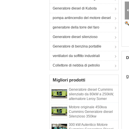
Generatore diesel di Kubota
pompa antincendio del motore diesel
generatore della torre del faro
Generatore diesel silenzioso
Generatore di benzina portatile
ventilatori da soffitto industriali
D
Collettore di nebbia di petrolio
g
Migliori prodotti
Generatore diesel Cummins
silenziato da 80kW a 250kW,
alternatore Leroy Somer
Motore originale 450kva
Cummins Generatore diesel
Silenzioso 350kw
300 kW Autentico Motore