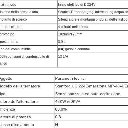
nizi il modo
Inizio elettrico di DC24V
istema della presa d'aria
Scarico Turbocharging, intercooling acqua ar
mpianto di scarico
Silenziatore e montaggi ondulati dell'elastico
ipo del cilindro
4 cilindri nella linea
oro/colpo
102mm/120mm
postamento
3,9 L
ipo del combustibile
(0#) gasolio comune
00% consumi di combustibile di
13 L/H
arico
ggetto
Parametri tecnici
odello dell'alternatore
Stanford UCI224E/maratona MP-48-4/
ipo
Senza spazzola ed auto-eccitazione
otere dell'alternatore
48KW /60KVA
fficienza
88,8%
attore di potenza
0,8
lasse d'isolamento
H