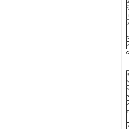
t
D
d
S
D
P
C
I
M
M
P
V
T
R