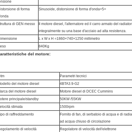
ensione
istorsione di forma
Sinusoide, distorsione di forma d'onda<5>
'onda
truttura di GEN messo
Il motore diesel, l'alternatore ed il carro armato del radiat
integralmente su una base d'acciaio ad alta resistenza.
imensione
L x W x H =1860×740×1250 millimetro
eso
840Kg
aratteristiche del motore:
etm
Parametri tecnici
odello del motore diesel
4BTA3.9-G2
arca del motore diesel
Motore diesel di DCEC Cummins
otere principale/standby
50KW /55KW
elocità stimata
1500rpm
ipo di raffreddamento
Fornito di fan, di serbatoio di acqua e di rad
ad acqua chiuso di circolazione
egolamento di velocità
Regolatore di velocità dell'elettrone