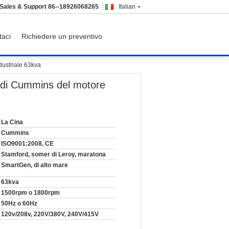
Sales & Support
86--18926068265
Italian
taci
Richiedere un preventivo
dustriale 63kva
E di Cummins del motore
La Cina
Cummins
ISO9001:2008, CE
Stamford, somer di Leroy, maratona
SmartGen, di alto mare
63kva
1500rpm o 1800rpm
50Hz o 60Hz
120v/208v, 220V/380V, 240V/415V