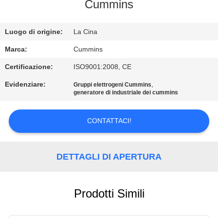
CONTROLLO
Cummins
DI
Luogo di origine:
La Cina
QUALITÀ
Marca:
Cummins
CONTATTICI
Certificazione:
ISO9001:2008, CE
Evidenziare:
,
Gruppi elettrogeni Cummins
generatore di industriale dei cummins
RICHIEDA
UNA
CONTATTACI!
CITAZIONE
DETTAGLI DI APERTURA
MAPPA
DEL
SITO
Prodotti Simili