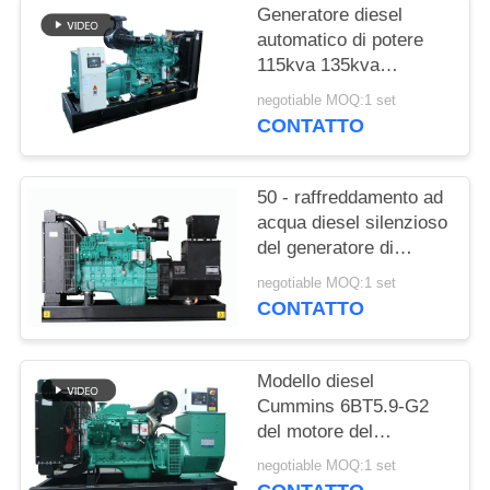
PRIVACY
Generatore diesel
POLICY
automatico di potere
115kva 135kva
Cummins con 12 ore di
negotiable MOQ:1 set
serbatoio dell'olio
CONTATTO
50 - raffreddamento ad
acqua diesel silenzioso
del generatore di
1250kva Cummins con
negotiable MOQ:1 set
l'alternatore di
CONTATTO
Stamford
Modello diesel
Cummins 6BT5.9-G2
del motore del
generatore di
negotiable MOQ:1 set
rendimento elevato