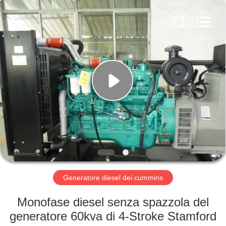
2026
Shenzhen
Genor
Power
Equipment
Co.,
Ltd..
All
CASA
Rights
Reserved.
PRODOTTI
CIRCA
NOI
GIRO
DELLA
Generatore diesel dei cummins
FABBRICA
Monofase diesel senza spazzola del
generatore 60kva di 4-Stroke Stamford