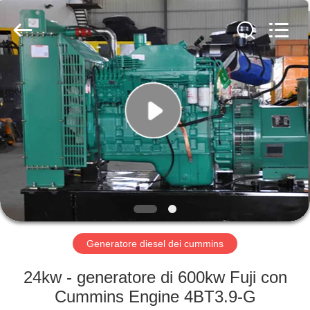
2026
Shenzhen
Genor
Power
Equipment
Co.,
Ltd..
All
CASA
Rights
Reserved.
PRODOTTI
CIRCA
NOI
GIRO
DELLA
Generatore diesel dei cummins
FABBRICA
24kw - generatore di 600kw Fuji con
Cummins Engine 4BT3.9-G