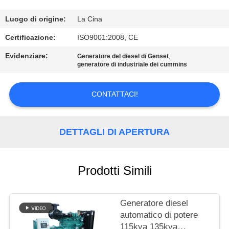
CONTROLLO
DI
Luogo di origine:
La Cina
QUALITÀ
Certificazione:
ISO9001:2008, CE
Evidenziare:
,
Generatore del diesel di Genset
generatore di industriale dei cummins
CONTATTICI
CONTATTACI!
RICHIEDA
UNA
DETTAGLI DI APERTURA
CITAZIONE
MAPPA
Prodotti Simili
DEL
SITO
Generatore diesel
automatico di potere
115kva 135kva