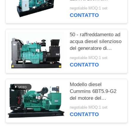
PRIVACY
Cummins con 12 ore di
negotiable MOQ:1 set
POLICY
serbatoio dell'olio
CONTATTO
50 - raffreddamento ad
acqua diesel silenzioso
del generatore di
1250kva Cummins con
negotiable MOQ:1 set
l'alternatore di
CONTATTO
Stamford
Modello diesel
Cummins 6BT5.9-G2
del motore del
generatore di
negotiable MOQ:1 set
rendimento elevato
CONTATTO
50kw Cummins