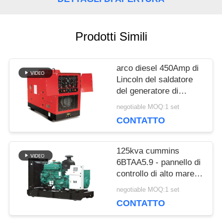
MAPPA
Prodotti Simili
DEL
arco diesel 450Amp di
SITO
Lincoln del saldatore
del generatore di
Genset dell'unità della
PRIVACY
negotiable MOQ:1 set
saldatura di CC del
CONTATTO
motore di 400Amp
POLICY
Perkins
125kva cummins
6BTAA5.9 - pannello di
controllo di alto mare
diesel di prezzi 100kw
negotiable MOQ:1 set
del generatore di
CONTATTO
Genset del motore G2