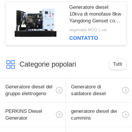
Generatore diesel
10kva di monofase 8kw
Yangdong Genset con
il motore 220Volt di
negotiable MOQ:1 set
YSAD380D
CONTATTO
Categorie popolari
Tutti
Generatore diesel del
Generatore di
gruppo elettrogeno
saldatore diesel
PERKINS Diesel
generatore diesel dei
Generator
cummins