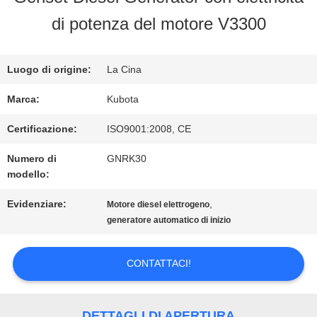
FABBRICA
di potenza del motore V3300
CONTROLLO
Luogo di origine:
La Cina
DI
Marca:
Kubota
QUALITÀ
Certificazione:
ISO9001:2008, CE
Numero di
GNRK30
modello:
CONTATTICI
Evidenziare:
,
Motore diesel elettrogeno
generatore automatico di inizio
RICHIEDA
CONTATTACI!
UNA
CITAZIONE
DETTAGLI DI APERTURA