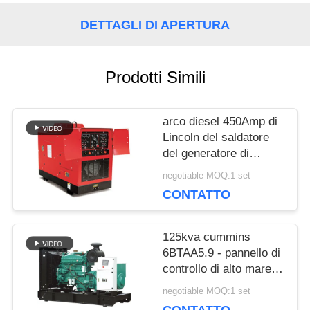
DETTAGLI DI APERTURA
MAPPA
DEL
Prodotti Simili
SITO
arco diesel 450Amp di
Lincoln del saldatore
PRIVACY
del generatore di
Genset dell'unità della
negotiable MOQ:1 set
POLICY
saldatura di CC del
CONTATTO
motore di 400Amp
Perkins
125kva cummins
6BTAA5.9 - pannello di
controllo di alto mare
diesel di prezzi 100kw
negotiable MOQ:1 set
del generatore di