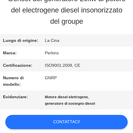
FABBRICA
del electrogene diesel insonorizzato
del groupe
CONTROLLO
DI
Luogo di origine:
La Cina
Marca:
Perkins
QUALITÀ
Certificazione:
ISO9001:2008, CE
CONTATTICI
Numero di
GNRP
modello:
Evidenziare:
,
Motore diesel elettrogeno
RICHIEDA
generatore di sostegno diesel
UNA
CONTATTACI!
CITAZIONE