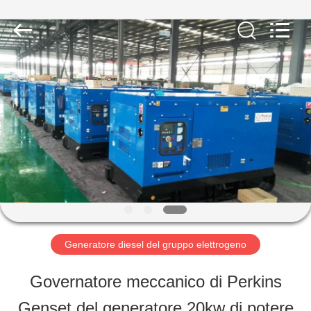
-
2026
Shenzhen
Genor
Power
Equipment
CASA
Co.,
Ltd..
All
Rights
Reserved.
PRODOTTI
CIRCA
NOI
Generatore diesel del gruppo elettrogeno
GIRO
Governatore meccanico di Perkins
DELLA
Genset del generatore 20kw di potere