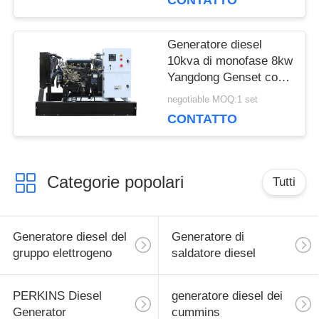
CONTATTO
Genset del motore G2
Generatore diesel
10kva di monofase 8kw
Yangdong Genset con
il motore 220Volt di
negotiable MOQ:1 set
YSAD380D
CONTATTO
Categorie popolari
Tutti
Generatore diesel del
Generatore di
gruppo elettrogeno
saldatore diesel
PERKINS Diesel
generatore diesel dei
Generator
cummins