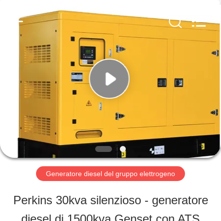
-
2026
Shenzhen
Genor
Power
Equipment
CASA
Co.,
Ltd..
All
Rights
Reserved.
PRODOTTI
CIRCA
NOI
Generatore diesel del gruppo elettrogeno
GIRO
Perkins 30kva silenzioso - generatore
DELLA
diesel di 1500kva Genset con ATS