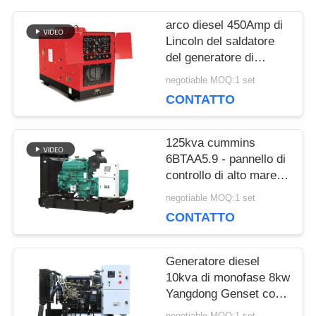
arco diesel 450Amp di
MAPPA
Lincoln del saldatore
del generatore di
DEL
Genset dell'unità della
negotiable MOQ:1 set
saldatura di CC del
SITO
CONTATTO
motore di 400Amp
Perkins
125kva cummins
PRIVACY
6BTAA5.9 - pannello di
controllo di alto mare
POLICY
diesel di prezzi 100kw
negotiable MOQ:1 set
del generatore di
CONTATTO
Genset del motore G2
Generatore diesel
10kva di monofase 8kw
Yangdong Genset con
il motore 220Volt di