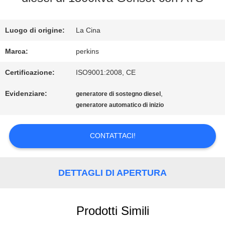
FABBRICA
Luogo di origine:
La Cina
CONTROLLO
Marca:
perkins
DI
Certificazione:
ISO9001:2008, CE
QUALITÀ
Evidenziare:
,
generatore di sostegno diesel
generatore automatico di inizio
CONTATTICI
CONTATTACI!
RICHIEDA
DETTAGLI DI APERTURA
UNA
Prodotti Simili
CITAZIONE